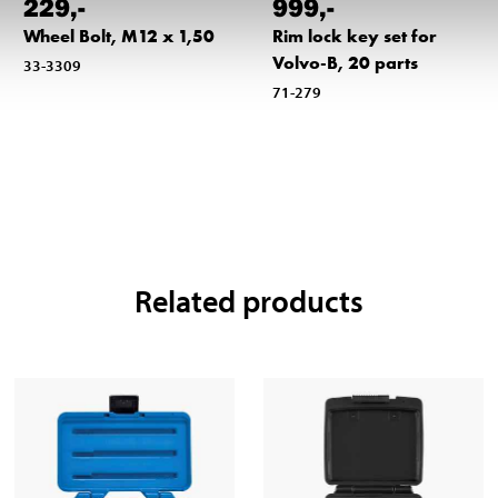
229
,-
999
,-
Wheel Bolt, M12 x 1,50
Rim lock key set for
Volvo-B, 20 parts
33-3309
71-279
Related products