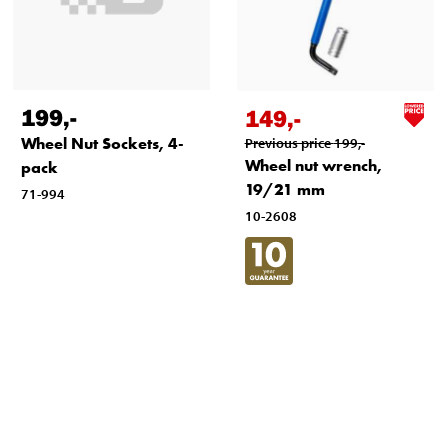
199
,-
149
,-
Wheel Nut Sockets, 4-
Previous price
199
,-
Wheel nut wrench,
pack
19/21 mm
71-994
10-2608