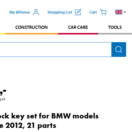
My Biltema
Shopping List
Cart
CONSTRUCTION
CAR CARE
TOOLS
,-
9
20
ock key set for BMW models
e 2012, 21 parts