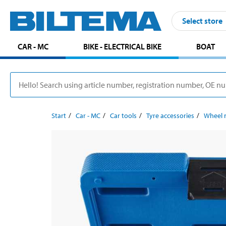
Select store
CAR - MC
BIKE - ELECTRICAL BIKE
BOAT
Start
Car - MC
Car tools
Tyre accessories
Wheel n