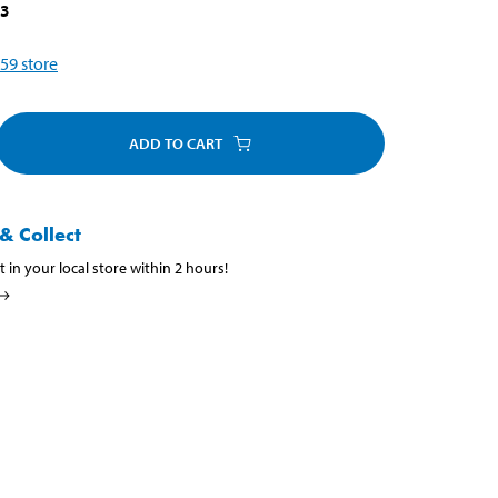
73
59
store
ADD TO CART
& Collect
t in your local store within 2 hours!