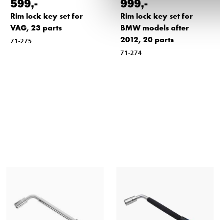
599
,-
999
,-
Rim lock key set for
Rim lock key set for
VAG, 23 parts
BMW models after
2012, 20 parts
71-275
71-274