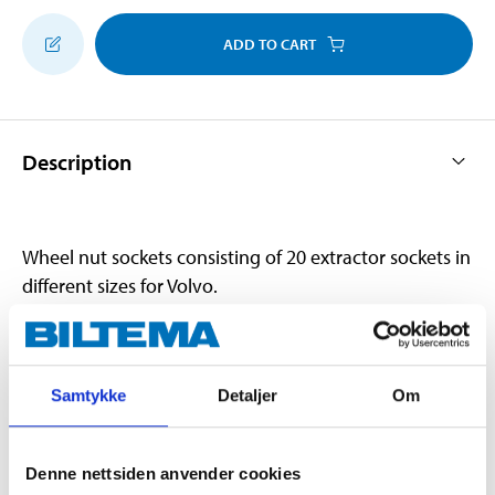
ADD TO CART
Description
Wheel nut sockets consisting of 20 extractor sockets in
different sizes for Volvo.
Very powerful tools in a strong case.
Contents:
Samtykke
Detaljer
Om
20 extractor sockets in sizes: 7601, 7602, 7603, 7604,
7605, 7606, 7607, 7608, 7609, 7610, 7611, 7612, 7613,
7614, 7615, 7616, 7617, 7618, 7619, 7620.
Denne nettsiden anvender cookies