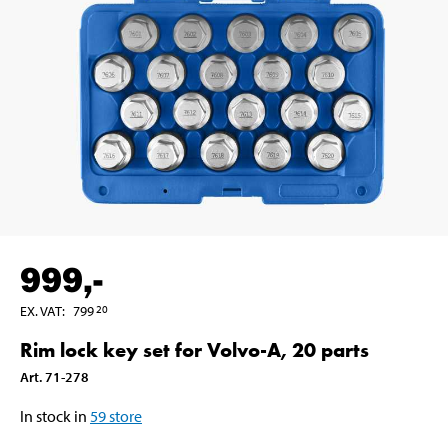
999
,-
EX. VAT
:
799
20
Rim lock key set for Volvo-A, 20 parts
Art
.
71-278
In stock in
59
store