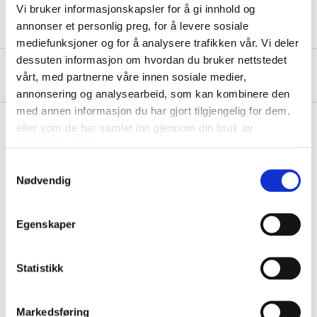
Vi bruker informasjonskapsler for å gi innhold og
annonser et personlig preg, for å levere sosiale
mediefunksjoner og for å analysere trafikken vår. Vi deler
dessuten informasjon om hvordan du bruker nettstedet
About the manufacturer
vårt, med partnerne våre innen sosiale medier,
annonsering og analysearbeid, som kan kombinere den
med annen informasjon du har gjort tilgjengelig for dem,
eller som de har samlet inn gjennom din bruk av
tjenestene deres.
Pay & Collect
Samtykkevalg
Pay & Collect in your local store within 2 hours!
Nødvendig
READ MORE
Egenskaper
Other customers also bought
Statistikk
Markedsføring