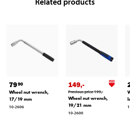
Related products
79
149
,-
90
Wheel nut wrench,
Previous price
199
,-
W
Wheel nut wrench,
17/19 mm
l
19/21 mm
10-2606
1
10-2600