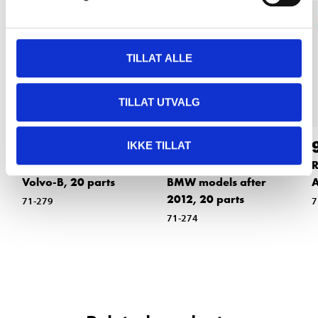
TILLAT ALLE
TILLAT UTVALG
999
,-
999
,-
IKKE TILLAT
Rim lock key set for
Rim lock key set for
R
Volvo-B, 20 parts
BMW models after
A
2012, 20 parts
71-279
7
71-274