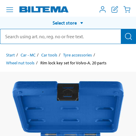
Select store
Start
Car - MC
Car tools
Tyre accessories
Wheel nut tools
Rim lock key set for Volvo-A, 20 parts