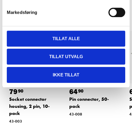
Other customers also bought
Markedsføring
TILLAT ALLE
TILLAT UTVALG
IKKE TILLAT
79
64
90
90
Socket connector
Pin connector, 50-
S
housing, 2 pin, 10-
pack
pack
43-008
4
43-003