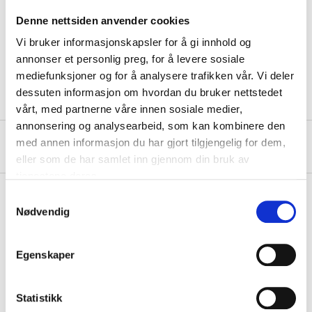
Quantity
10 pcs
Denne nettsiden anvender cookies
Vi bruker informasjonskapsler for å gi innhold og
Cable area
0,75–1,5 mm²
annonser et personlig preg, for å levere sosiale
Pin
2 pcs
mediefunksjoner og for å analysere trafikken vår. Vi deler
dessuten informasjon om hvordan du bruker nettstedet
vårt, med partnerne våre innen sosiale medier,
annonsering og analysearbeid, som kan kombinere den
med annen informasjon du har gjort tilgjengelig for dem,
About the manufacturer
eller som de har samlet inn gjennom din bruk av
tjenestene deres.
Samtykkevalg
Nødvendig
Pay & Collect
Pay & Collect in your local store within 2 hours!
Egenskaper
READ MORE
Statistikk