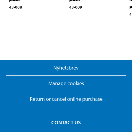
43-008
43-009
4
Nyhetsbrev
Manage cookies
Return or cancel online purchase
CONTACT US