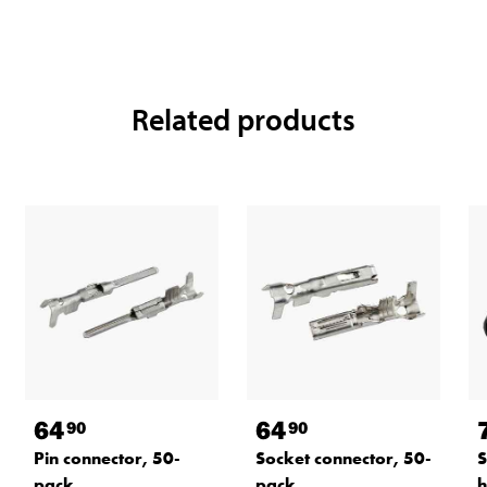
Related products
64
64
90
90
Pin connector, 50-
Socket connector, 50-
S
pack
pack
h