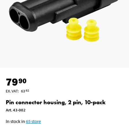
79
90
EX. VAT
:
63
92
Pin connector housing, 2 pin, 10-pack
Art
.
43-002
In stock in
65
store