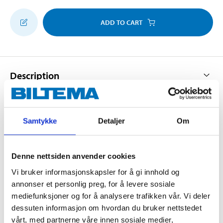
ADD TO CART
Description
Samtykke
Detaljer
Om
A natural way to use the sun's energy to charge
car, boat or caravan batteries.
* Thin Film technology makes the panel effective
Denne nettsiden anvender cookies
even when overcast.
Vi bruker informasjonskapsler for å gi innhold og
* The built-in blocking diode prevents the battery
annonser et personlig preg, for å levere sosiale
from becoming depleted.
mediefunksjoner og for å analysere trafikken vår. Vi deler
* The panel is weather-resistant and impact-
dessuten informasjon om hvordan du bruker nettstedet
resistant.
vårt, med partnerne våre innen sosiale medier,