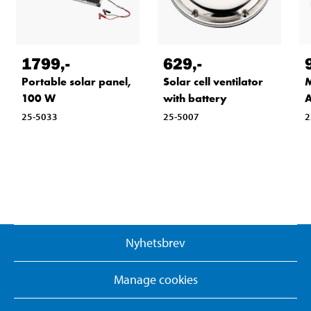
1799
,-
629
,-
Portable solar panel,
Solar cell ventilator
M
100 W
with battery
25-5033
25-5007
2
Nyhetsbrev
Manage cookies