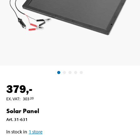
379
,-
EX. VAT
:
303
20
Solar Panel
Art
.
31-631
In stock in
1
store