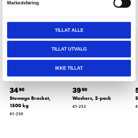
Other customers also bought
Markedsføring
TILLAT ALLE
TILLAT UTVALG
IKKE TILLAT
34
39
90
90
Stowage Bracket,
Washers, 2-pack
S
1500 kg
41-252
4
41-250