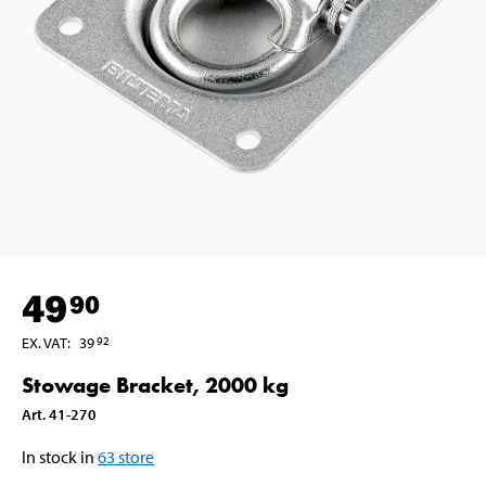
49
90
EX. VAT
:
39
92
Stowage Bracket, 2000 kg
Art
.
41-270
In stock in
63
store