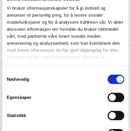
Length
96 mm (mount)
Vi bruker informasjonskapsler for å gi innhold og
Width
102 mm (mount)
annonser et personlig preg, for å levere sosiale
mediefunksjoner og for å analysere trafikken vår. Vi deler
Diameter
31 mm (ring)
dessuten informasjon om hvordan du bruker nettstedet
vårt, med partnerne våre innen sosiale medier,
annonsering og analysearbeid, som kan kombinere den
med annen informasjon du har gjort tilgjengelig for dem,
About the manufacturer
eller som de har samlet inn gjennom din bruk av
tjenestene deres.
Samtykkevalg
Nødvendig
Pay & Collect
Egenskaper
Pay & Collect in your local store within 2 hours!
READ MORE
Statistikk