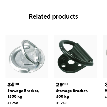
Related products
34
29
90
90
Stowage Bracket,
Stowage Bracket,
W
1500 kg
500 kg
4
41-250
41-260