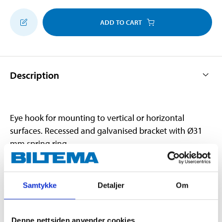
ADD TO CART
Description
Eye hook for mounting to vertical or horizontal
surfaces. Recessed and galvanised bracket with Ø31
mm spring ring.
Technical specifications
Samtykke
Detaljer
Om
Max. load
2000 kg
Denne nettsiden anvender cookies