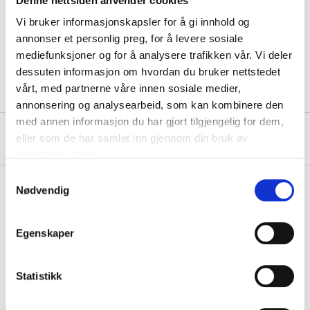
Denne nettsiden anvender cookies
Length
2500 mm
Vi bruker informasjonskapsler for å gi innhold og
Width
25 mm
annonser et personlig preg, for å levere sosiale
mediefunksjoner og for å analysere trafikken vår. Vi deler
Quantity
2 pcs
dessuten informasjon om hvordan du bruker nettstedet
vårt, med partnerne våre innen sosiale medier,
annonsering og analysearbeid, som kan kombinere den
med annen informasjon du har gjort tilgjengelig for dem,
About the manufacturer
eller som de har samlet inn gjennom din bruk av
tjenestene deres.
Samtykkevalg
Nødvendig
Pay & Collect
Egenskaper
Pay & Collect in your local store within 2 hours!
READ MORE
Statistikk