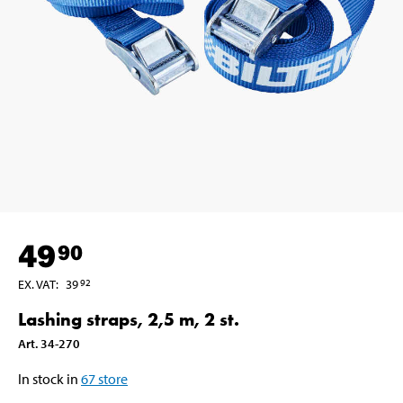
49
90
EX. VAT
:
39
92
Lashing straps, 2,5 m, 2 st.
Art
.
34-270
In stock in
67
store