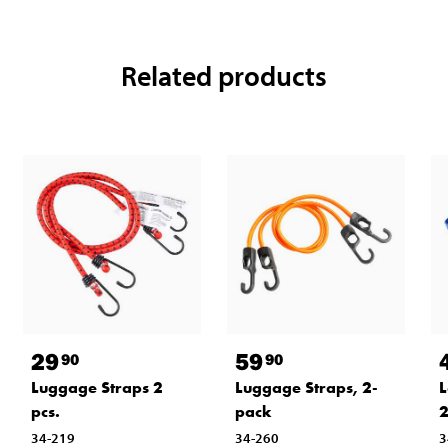
Related products
29
59
90
90
Luggage Straps 2
Luggage Straps, 2-
L
pcs.
pack
2
34-219
34-260
3