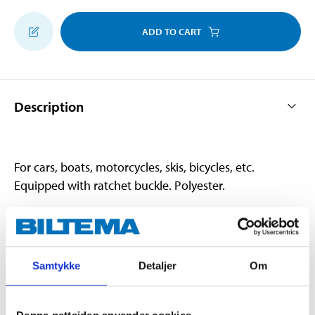
ADD TO CART
Description
For cars, boats, motorcycles, skis, bicycles, etc.
Equipped with ratchet buckle. Polyester.
Technical specifications
Samtykke
Detaljer
Om
Tie-down strength
700 kg
Tensile strength
350 kg