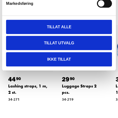
Other customers also bought
Markedsføring
TILLAT ALLE
TILLAT UTVALG
IKKE TILLAT
44
29
90
90
Lashing straps, 1 m,
Luggage Straps 2
L
2 st.
pcs.
1
34-271
34-219
3