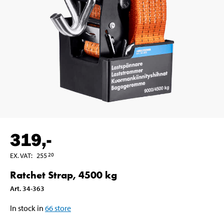
319
,-
EX. VAT
:
255
20
Ratchet Strap, 4500 kg
Art
.
34-363
In stock in
66
store