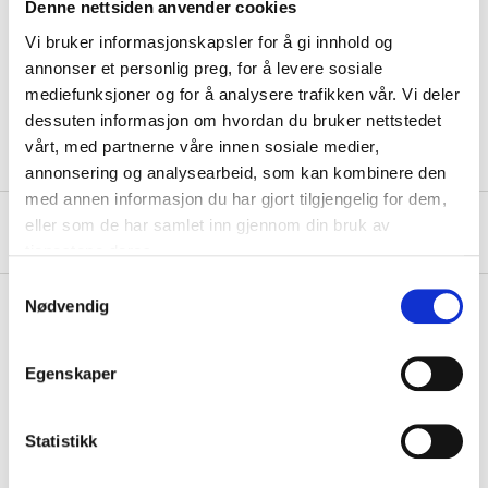
Denne nettsiden anvender cookies
Tensile strength
4500 kg
Vi bruker informasjonskapsler for å gi innhold og
annonser et personlig preg, for å levere sosiale
Length
9000 mm
mediefunksjoner og for å analysere trafikken vår. Vi deler
Width
50 mm
dessuten informasjon om hvordan du bruker nettstedet
vårt, med partnerne våre innen sosiale medier,
annonsering og analysearbeid, som kan kombinere den
med annen informasjon du har gjort tilgjengelig for dem,
eller som de har samlet inn gjennom din bruk av
About the manufacturer
tjenestene deres.
Samtykkevalg
Nødvendig
Pay & Collect
Egenskaper
Pay & Collect in your local store within 2 hours!
READ MORE
Statistikk