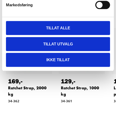
Markedsføring
Other customers also bought
TILLAT ALLE
TILLAT UTVALG
IKKE TILLAT
169
,-
129
,-
Ratchet Strap, 2000
Ratchet Strap, 1000
L
kg
kg
34-362
34-361
3