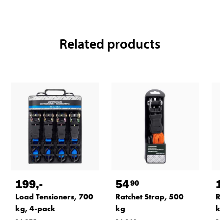
Related products
199
,-
54
90
Load Tensioners, 700
Ratchet Strap, 500
R
kg, 4-pack
kg