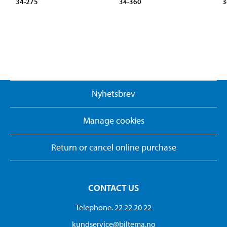
34-275
34-360
3
Nyhetsbrev
Manage cookies
Return or cancel online purchase
CONTACT US
Telephone. 22 22 20 22
kundservice@biltema.no