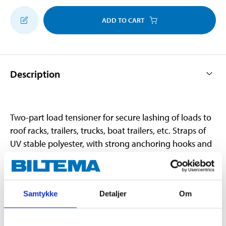
ADD TO CART
Description
Two-part load tensioner for secure lashing of loads to
roof racks, trailers, trucks, boat trailers, etc. Straps of
UV stable polyester, with strong anchoring hooks and
rubber-coated handles.
Samtykke
Detaljer
Om
Technical specifications
Tie-down strength
9000 kg