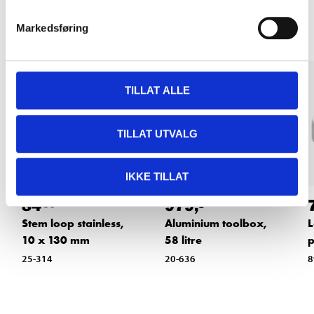
Other customers also bought
Markedsføring
TILLAT ALLE
TILLAT UTVALG
IKKE TILLAT
84
979
,-
90
Stem loop stainless,
Aluminium toolbox,
L
10 x 130 mm
58 litre
p
25-314
20-636
8