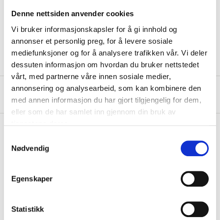
Width
485 mm
Denne nettsiden anvender cookies
Height
460 mm
Vi bruker informasjonskapsler for å gi innhold og
Weight
8,5 kg
annonser et personlig preg, for å levere sosiale
mediefunksjoner og for å analysere trafikken vår. Vi deler
dessuten informasjon om hvordan du bruker nettstedet
vårt, med partnerne våre innen sosiale medier,
annonsering og analysearbeid, som kan kombinere den
About the manufacturer
med annen informasjon du har gjort tilgjengelig for dem,
eller som de har samlet inn gjennom din bruk av
tjenestene deres.
Samtykkevalg
Nødvendig
Pay & Collect
Pay & Collect in your local store within 2 hours!
Egenskaper
READ MORE
Statistikk