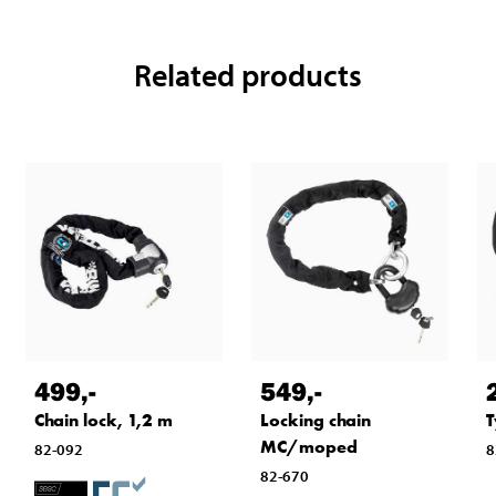
Related products
499
,-
549
,-
Chain lock, 1,2 m
Locking chain
T
MC/moped
82-092
8
82-670