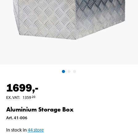
1699
,-
EX. VAT
:
1359
20
Aluminium Storage Box
Art
.
41-006
In stock in
44
store