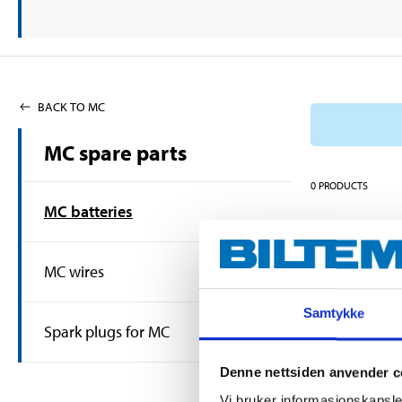
BACK TO MC
MC spare parts
0
PRODUCTS
MC batteries
MC wires
Samtykke
Spark plugs for MC
Denne nettsiden anvender c
Vi bruker informasjonskapsler