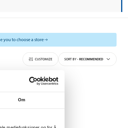
e you to choose a store
CUSTOMIZE
SORT BY
-
RECOMMENDED
Om
iale mediefunksjoner og for å