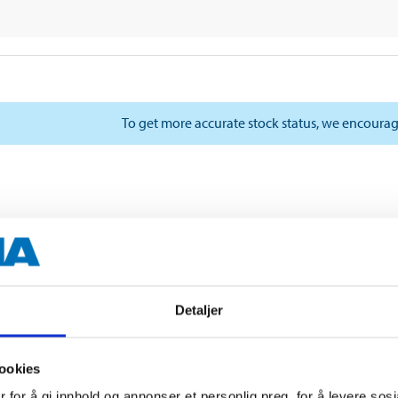
To get more accurate stock status, we encourag
Detaljer
ookies
 for å gi innhold og annonser et personlig preg, for å levere sos