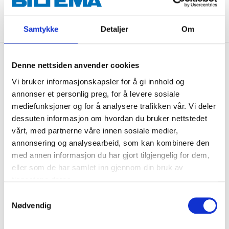
ADD TO CART
Samtykke
Detaljer
Om
Description
Denne nettsiden anvender cookies
Vi bruker informasjonskapsler for å gi innhold og
annonser et personlig preg, for å levere sosiale
Effective self-adhesive decals to affix to the car,
mediefunksjoner og for å analysere trafikken vår. Vi deler
helmet, motorbike, moped etc.
dessuten informasjon om hvordan du bruker nettstedet
vårt, med partnerne våre innen sosiale medier,
annonsering og analysearbeid, som kan kombinere den
med annen informasjon du har gjort tilgjengelig for dem,
Technical specifications
eller som de har samlet inn gjennom din bruk av
tjenestene deres.
Length
57 cm
Samtykkevalg
Nødvendig
Width
28 cm