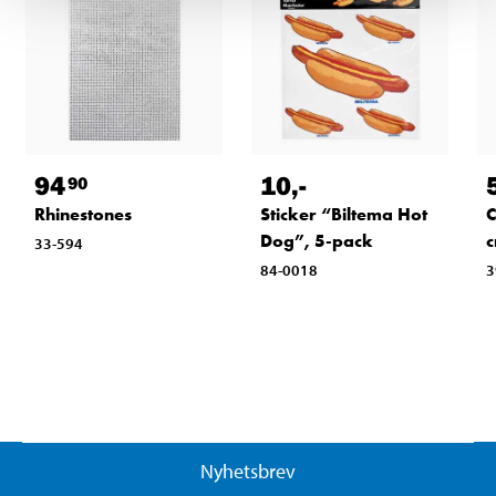
94
10
,-
90
Rhinestones
Sticker “Biltema Hot
C
Dog”, 5-pack
33-594
84-0018
3
Nyhetsbrev