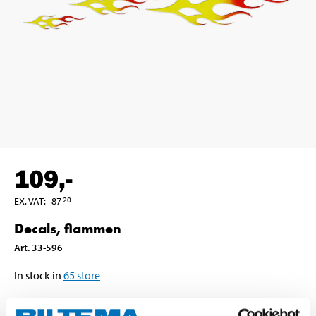
109
,-
EX. VAT
:
87
20
Decals, flammen
Art
.
33-596
In stock in
65
store