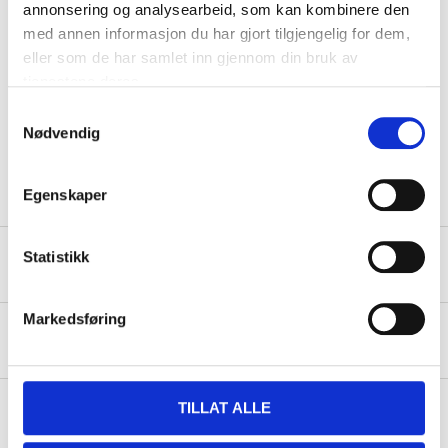
annonsering og analysearbeid, som kan kombinere den
Length
150 mm
med annen informasjon du har gjort tilgjengelig for dem,
Width
87 mm
eller som de har samlet inn gjennom din bruk av
tjenestene deres.
Height
95 mm
Samtykkevalg
Weight
2,7 kg
Nødvendig
Corresponds to YUASA No
YTX7A-BS
Egenskaper
Statistikk
Safety instructions and other information
Markedsføring
About the manufacturer
TILLAT ALLE