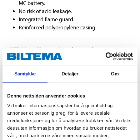
MC battery.
No risk of acid leakage.
Integrated flame guard.
Reinforced polypropylene casing.
NOTE! Max. 45° mounting /slope angle.
Technical specifications
Samtykke
Detaljer
Om
Voltage
12 V DC
Denne nettsiden anvender cookies
Capacity
7 Ah
Vi bruker informasjonskapsler for å gi innhold og
CCA EN
105
annonser et personlig preg, for å levere sosiale
mediefunksjoner og for å analysere trafikken vår. Vi deler
Pole placement
1
dessuten informasjon om hvordan du bruker nettstedet
Pole type
A
vårt, med partnerne våre innen sosiale medier,