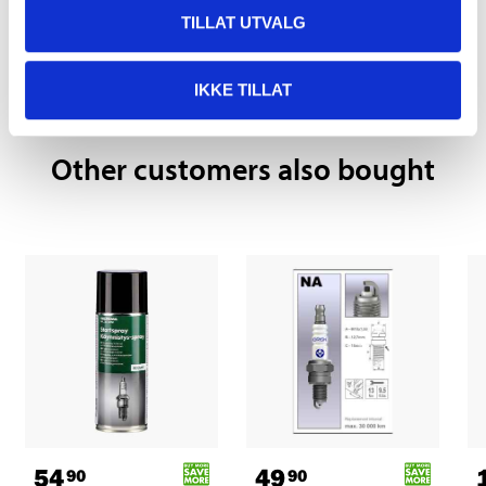
Pay & Collect
TILLAT UTVALG
Pay & Collect in your local store within 2 hours!
READ MORE
IKKE TILLAT
Other customers also bought
54
49
90
90