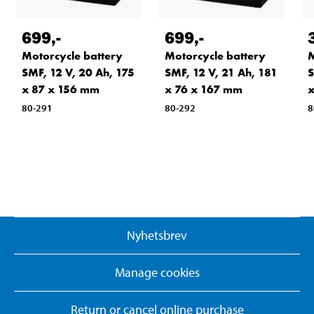
699
,-
699
,-
Motorcycle battery
Motorcycle battery
M
SMF, 12 V, 20 Ah, 175
SMF, 12 V, 21 Ah, 181
S
x 87 x 156 mm
x 76 x 167 mm
x
80-291
80-292
8
Nyhetsbrev
Manage cookies
Return or cancel online purchase