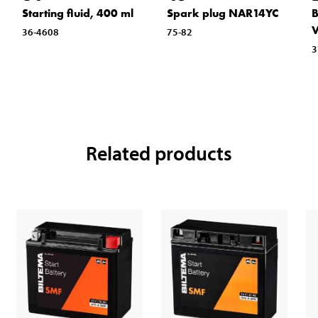
Starting fluid, 400 ml
Spark plug NAR14YC
B
V
36-4608
75-82
3
Related products