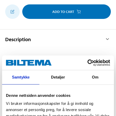
ADD TO CART
Description
O-ring of nitrile rubber. Resistant to petroleum
products, water, gases, etc.
Samtykke
Detaljer
Om
Technical specifications
Denne nettsiden anvender cookies
Temperature range
-55–+125 °C
Vi bruker informasjonskapsler for å gi innhold og
annonser et personlig preg, for å levere sosiale
mediefunksjoner og for å analysere trafikken vår. Vi deler