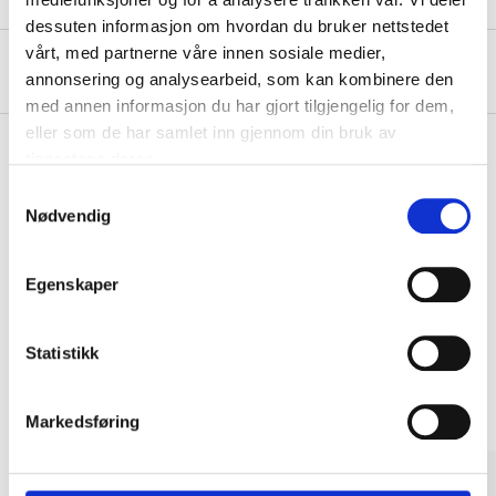
dessuten informasjon om hvordan du bruker nettstedet
vårt, med partnerne våre innen sosiale medier,
About the manufacturer
annonsering og analysearbeid, som kan kombinere den
med annen informasjon du har gjort tilgjengelig for dem,
eller som de har samlet inn gjennom din bruk av
tjenestene deres.
Samtykkevalg
Pay & Collect
Nødvendig
Pay & Collect in your local store within 2 hours!
READ MORE
Egenskaper
Other customers also bought
Statistikk
Markedsføring