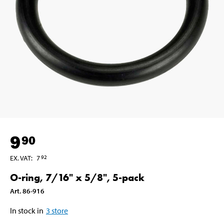
9
90
EX. VAT
:
7
92
O-ring, 7/16" x 5/8", 5-pack
Art
.
86-916
In stock in
3
store