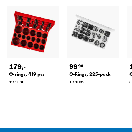
179
,-
99
90
O-rings, 419 pcs
O-Rings, 225-pack
O
19-1090
19-1085
8