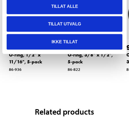
TILLAT ALLE
TILLAT UTVALG
IKKE TILLAT
9
9
90
90
O-ring, 1/2" x
O-ring, 3/8" x 1/2",
O
11/16", 5-pack
5-pack
3
86-936
86-822
8
Related products