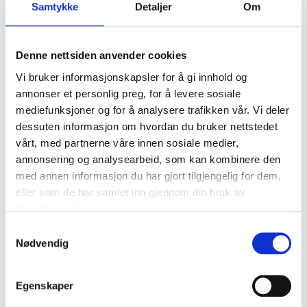
Samtykke
Detaljer
Om
Copper washers, 90-
Aluminium washers,
pack
160-pack
60-200
60-201
Denne nettsiden anvender cookies
66
store
62
store
In stock in
In stock in
Vi bruker informasjonskapsler for å gi innhold og
annonser et personlig preg, for å levere sosiale
mediefunksjoner og for å analysere trafikken vår. Vi deler
dessuten informasjon om hvordan du bruker nettstedet
vårt, med partnerne våre innen sosiale medier,
annonsering og analysearbeid, som kan kombinere den
med annen informasjon du har gjort tilgjengelig for dem,
eller som de har samlet inn gjennom din bruk av
tjenestene deres.
Samtykkevalg
Nødvendig
Egenskaper
119
,-
399
,-