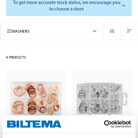
To get more accurate stock status, we encourage you
to choose a store
WASHERS
6
PRODUCTS
199
,-
209
,-