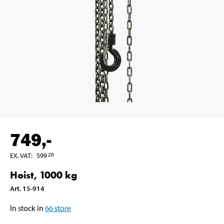
749
,-
EX. VAT
:
599
20
Hoist, 1000 kg
Art
.
15-914
In stock in
66
store