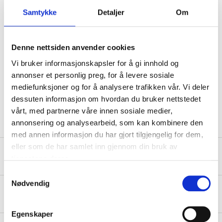
Samtykke
Detaljer
Om
Lifting height
2,5 m
Minimum hook spacing
300 mm
Denne nettsiden anvender cookies
Gear ratio
1:17,1
Vi bruker informasjonskapsler for å gi innhold og
Chain diameter
6 mm (lifting chain)
annonser et personlig preg, for å levere sosiale
Chain diameter
4,5 mm (hand chain)
mediefunksjoner og for å analysere trafikken vår. Vi deler
dessuten informasjon om hvordan du bruker nettstedet
Weight
10 kg
vårt, med partnerne våre innen sosiale medier,
annonsering og analysearbeid, som kan kombinere den
med annen informasjon du har gjort tilgjengelig for dem,
eller som de har samlet inn gjennom din bruk av
Safety instructions and other information
tjenestene deres.
Samtykkevalg
Nødvendig
About the manufacturer
Egenskaper