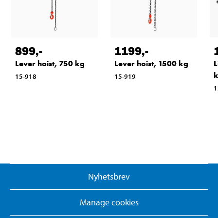
899
,-
1199
,-
Lever hoist, 750 kg
Lever hoist, 1500 kg
L
k
15-918
15-919
1
Nyhetsbrev
Manage cookies