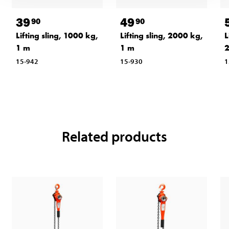
39
49
90
90
Lifting sling, 1000 kg,
Lifting sling, 2000 kg,
L
1 m
1 m
15-942
15-930
1
Related products