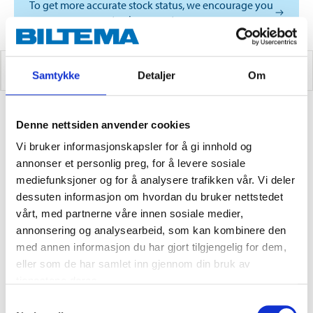
To get more accurate stock status, we encourage you
to choose a store
MANOMETERS
Samtykke
Detaljer
Om
Denne nettsiden anvender cookies
1
PRODUCTS
Vi bruker informasjonskapsler for å gi innhold og
annonser et personlig preg, for å levere sosiale
mediefunksjoner og for å analysere trafikken vår. Vi deler
dessuten informasjon om hvordan du bruker nettstedet
vårt, med partnerne våre innen sosiale medier,
annonsering og analysearbeid, som kan kombinere den
med annen informasjon du har gjort tilgjengelig for dem,
eller som de har samlet inn gjennom din bruk av
tjenestene deres.
Samtykkevalg
329
,-