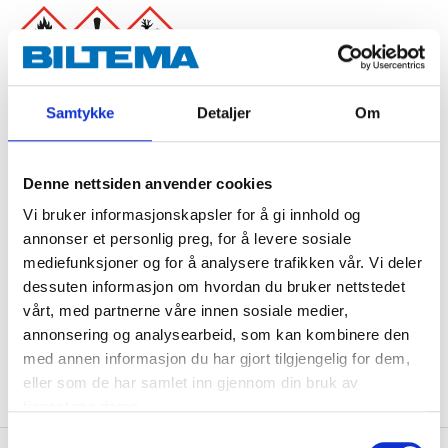
Danger
H222 Extremely flammable aerosol.
Samtykke
Detaljer
Om
H229 Pressurised container: May burst if heated.
H315 Causes skin irritation.
H336 May cause drowsiness or dizziness.
H411 Toxic to aquatic life with long lasting effects.
Denne nettsiden anvender cookies
Vi bruker informasjonskapsler for å gi innhold og
Technical specifications
annonser et personlig preg, for å levere sosiale
mediefunksjoner og for å analysere trafikken vår. Vi deler
Volume
400 ml
dessuten informasjon om hvordan du bruker nettstedet
vårt, med partnerne våre innen sosiale medier,
Operating temperature
+15 – +25 °C
annonsering og analysearbeid, som kan kombinere den
Colour
Transparent
med annen informasjon du har gjort tilgjengelig for dem,
eller som de har samlet inn gjennom din bruk av
tjenestene deres.
Samtykkevalg