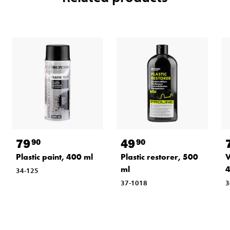
79
49
90
90
Plastic paint, 400 ml
Plastic restorer, 500
V
ml
4
34-125
37-1018
3