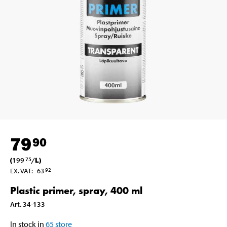
79
90
(
199
/
L
)
75
EX. VAT
:
63
92
Plastic primer, spray, 400 ml
Art
.
34-133
In stock in
65
store