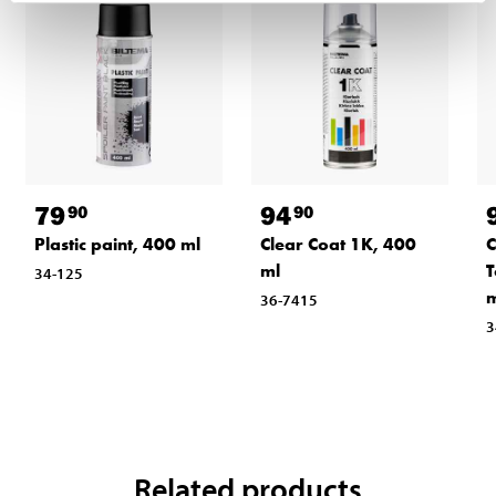
79
94
90
90
Plastic paint, 400 ml
Clear Coat 1K, 400
C
ml
T
34-125
m
36-7415
3
Related products