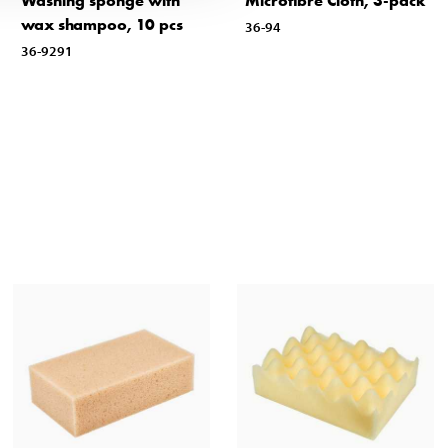
Washing sponge with
Microfibre Cloth, 3-pack
wax shampoo, 10 pcs
36-94
36-9291