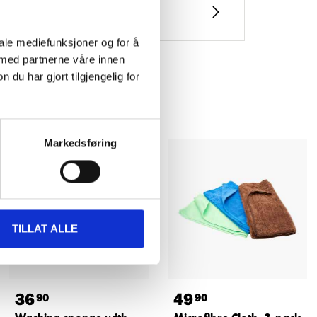
iale mediefunksjoner og for å
 med partnerne våre innen
u har gjort tilgjengelig for
Markedsføring
TILLAT ALLE
36
49
90
90