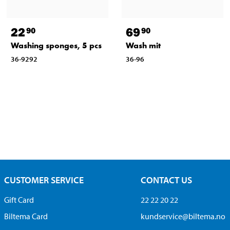
22
69
90
90
Washing sponges, 5 pcs
Wash mit
36-9292
36-96
CUSTOMER SERVICE
CONTACT US
Gift Card
22 22 20 22
Biltema Card
kundservice@biltema.no