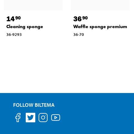
14
36
90
90
Cleaning sponge
Waffle sponge premium
36-9293
36-70
FOLLOW BILTEMA