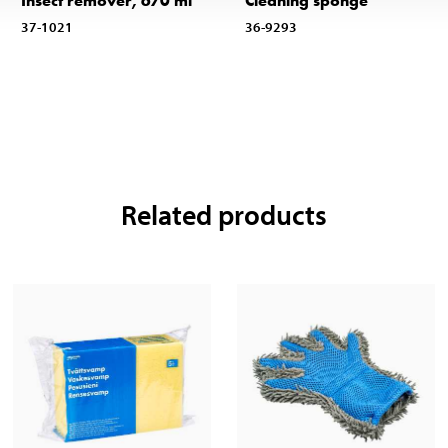
Insect remover, 670 ml
Cleaning sponge
37-1021
36-9293
Related products