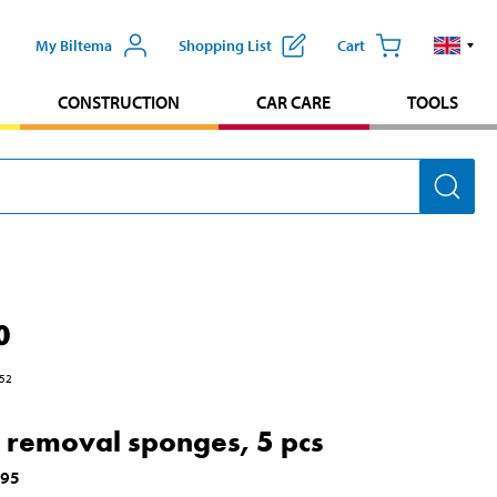
My Biltema
Shopping List
Cart
CONSTRUCTION
CAR CARE
TOOLS
0
52
t removal sponges, 5 pcs
295