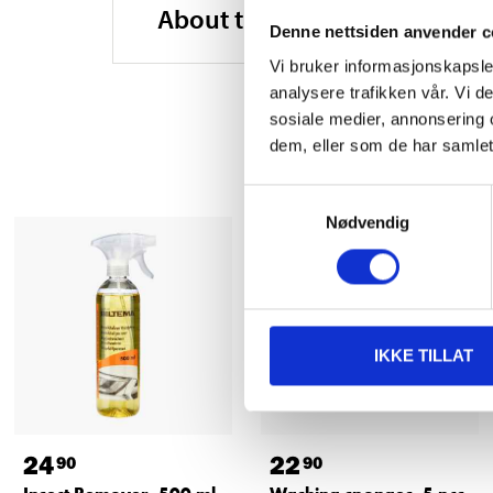
About the manufacturer
Denne nettsiden anvender c
Vi bruker informasjonskapsler
analysere trafikken vår. Vi 
sosiale medier, annonsering 
dem, eller som de har samlet
Samtykkevalg
Nødvendig
IKKE TILLAT
24
22
90
90