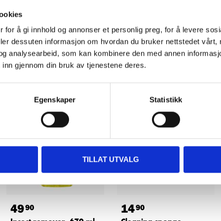
ookies
 for å gi innhold og annonser et personlig preg, for å levere sos
deler dessuten informasjon om hvordan du bruker nettstedet vårt,
og analysearbeid, som kan kombinere den med annen informasjon d
Other customers also bought
 inn gjennom din bruk av tjenestene deres.
Egenskaper
Statistikk
TILLAT UTVALG
49
14
90
90