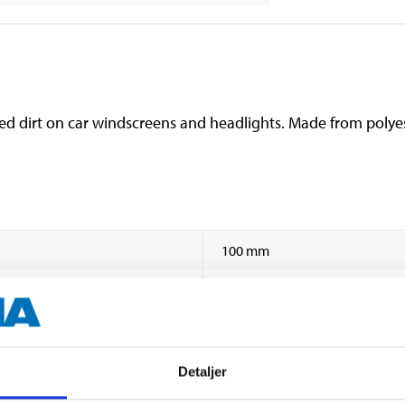
ed dirt on car windscreens and headlights. Made from polye
100 mm
60 mm
30 mm
Detaljer