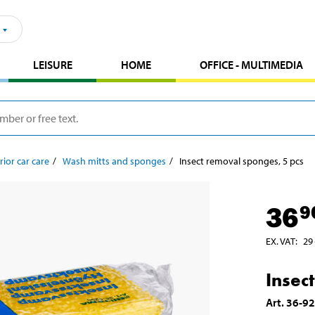
LEISURE
HOME
OFFICE - MULTIMEDIA
rior car care
Wash mitts and sponges
Insect removal sponges, 5 pcs
36
9
EX. VAT
:
29
Insec
Art
.
36-9