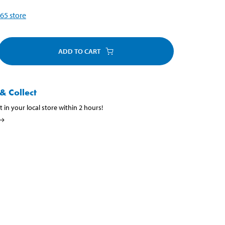
65
store
ADD TO CART
& Collect
t in your local store within 2 hours!