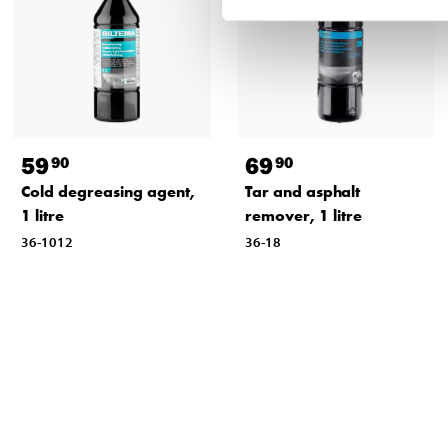
59
69
90
90
Cold degreasing agent,
Tar and asphalt
1 litre
remover, 1 litre
36-1012
36-18