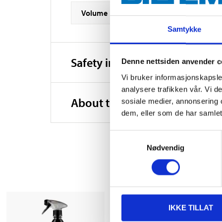
Volume
Samtykke
Safety instructions and other
Denne nettsiden anvender c
Vi bruker informasjonskapsler
analysere trafikken vår. Vi 
About the manufacturer
sosiale medier, annonsering 
dem, eller som de har samlet
Samtykkevalg
Nødvendig
IKKE TILLAT