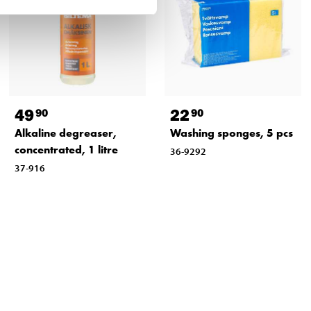
49
22
90
90
Alkaline degreaser,
Washing sponges, 5 pcs
concentrated, 1 litre
36-9292
37-916