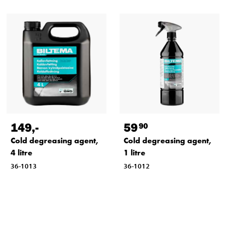
149
,-
59
90
Cold degreasing agent,
Cold degreasing agent,
4 litre
1 litre
36-1013
36-1012