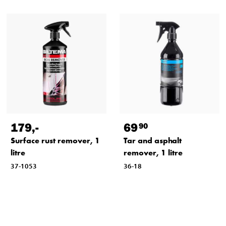
179
,-
69
90
Surface rust remover, 1
Tar and asphalt
litre
remover, 1 litre
37-1053
36-18