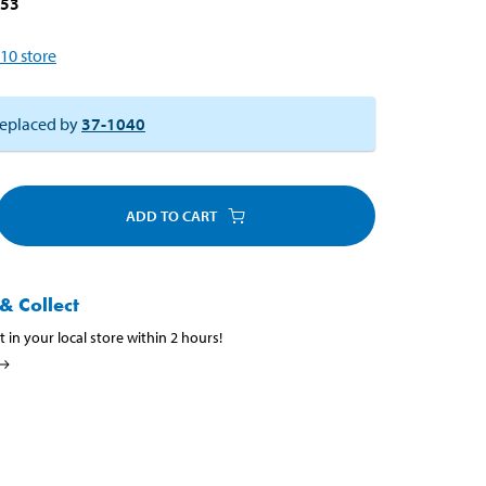
153
10
store
eplaced by
37-1040
ADD TO CART
& Collect
t in your local store within 2 hours!