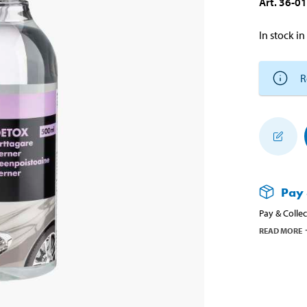
Art
.
36-0
In stock in
R
Pay 
Pay & Collec
READ MORE