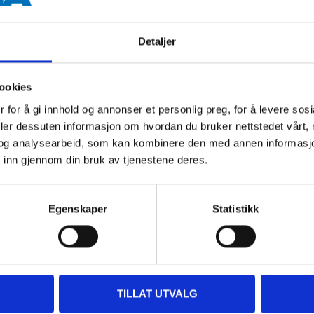
500 ml
Detaljer
 information
ookies
 for å gi innhold og annonser et personlig preg, for å levere sos
deler dessuten informasjon om hvordan du bruker nettstedet vårt,
og analysearbeid, som kan kombinere den med annen informasjon d
 inn gjennom din bruk av tjenestene deres.
Egenskaper
Statistikk
Other customers also bought
TILLAT UTVALG