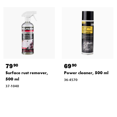
79
69
90
90
Surface rust remover,
Power cleaner, 500 ml
500 ml
36-4570
37-1040