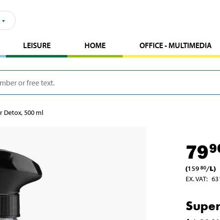
LEISURE
HOME
OFFICE - MULTIMEDIA
r Detox, 500 ml
79
9
(
159
/
L
)
80
EX. VAT
:
63
Super