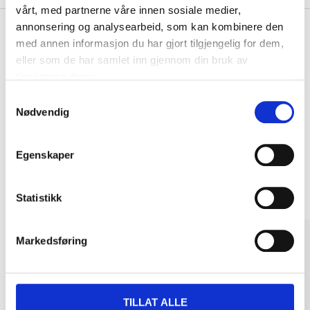
vårt, med partnerne våre innen sosiale medier,
annonsering og analysearbeid, som kan kombinere den
med annen informasjon du har gjort tilgjengelig for dem,
eller som de har samlet inn gjennom din bruk av
Pay & Collect
tjenestene deres.
Pay & Collect in your local store within 2 hours!
Samtykkevalg
READ MORE
Nødvendig
Egenskaper
Other customers also bought
Statistikk
Markedsføring
TILLAT ALLE