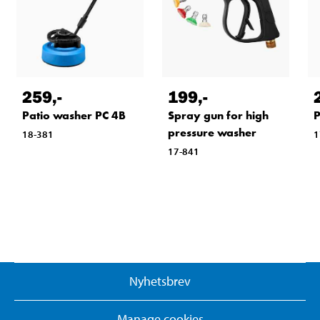
259
,-
199
,-
Patio washer PC 4B
Spray gun for high
P
pressure washer
18-381
1
17-841
Nyhetsbrev
Manage cookies