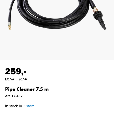
259
,-
EX. VAT
:
207
20
Pipe Cleaner 7.5 m
Art
.
17-432
In stock in
5
store