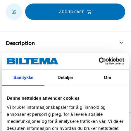
ADD TO CART
Description
With Type B quick-connector. Max. 150 bar. Fits
17-188
and
17-234
.
Samtykke
Detaljer
Om
Denne nettsiden anvender cookies
Vi bruker informasjonskapsler for å gi innhold og
annonser et personlig preg, for å levere sosiale
mediefunksjoner og for å analysere trafikken vår. Vi deler
About the manufacturer
dessuten informasjon om hvordan du bruker nettstedet