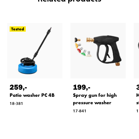
Tested
259
,-
199
,-
Patio washer PC 4B
Spray gun for high
H
pressure washer
s
18-381
17-841
1