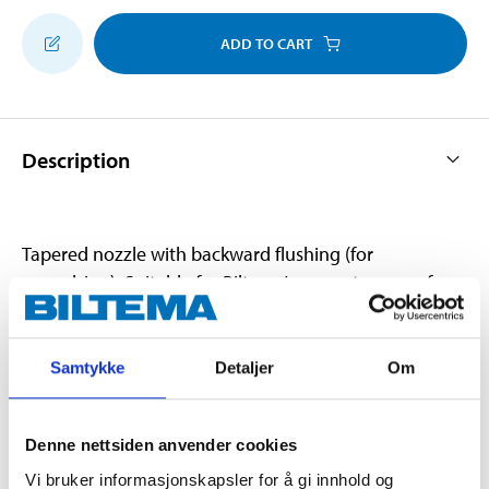
ADD TO CART
Description
Tapered nozzle with backward flushing (for
propulsion). Suitable for Biltema’s current range of
high pressure washers.
Samtykke
Detaljer
Om
Technical specifications
Denne nettsiden anvender cookies
Length
7,5 m
Vi bruker informasjonskapsler for å gi innhold og