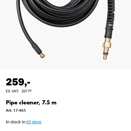
259
,-
EX. VAT
:
207
20
Pipe cleaner, 7.5 m
Art
.
17-465
In stock in
65
store