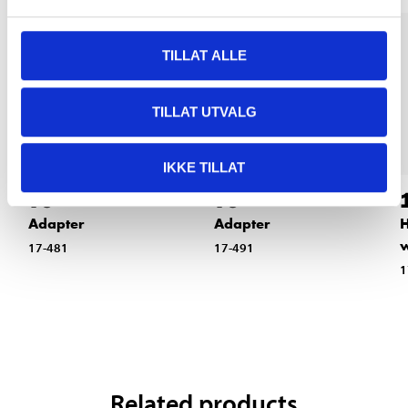
TILLAT ALLE
TILLAT UTVALG
IKKE TILLAT
79
79
90
90
Adapter
Adapter
H
w
17-481
17-491
1
Related products