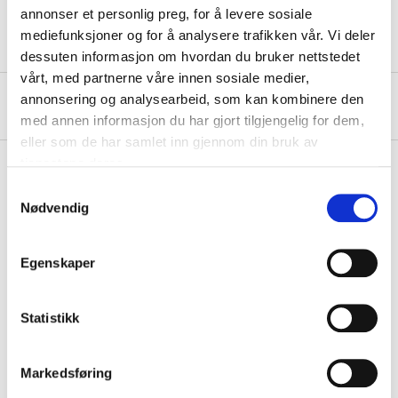
Pressure
150 bar (Max.)
annonser et personlig preg, for å levere sosiale
mediefunksjoner og for å analysere trafikken vår. Vi deler
dessuten informasjon om hvordan du bruker nettstedet
vårt, med partnerne våre innen sosiale medier,
annonsering og analysearbeid, som kan kombinere den
About the manufacturer
med annen informasjon du har gjort tilgjengelig for dem,
eller som de har samlet inn gjennom din bruk av
tjenestene deres.
Samtykkevalg
Nødvendig
Pay & Collect
Pay & Collect in your local store within 2 hours!
READ MORE
Egenskaper
Statistikk
Other customers also bought
Markedsføring