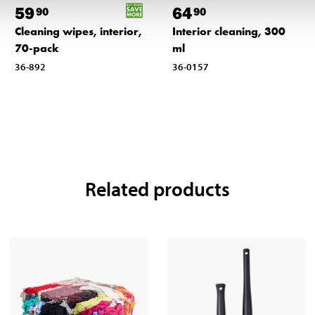
59
64
90
90
Cleaning wipes, interior,
Interior cleaning, 300
70-pack
ml
36-892
36-0157
Related products