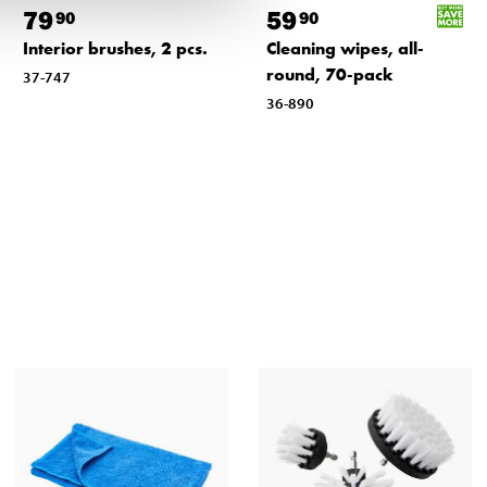
79
59
90
90
Interior brushes, 2 pcs.
Cleaning wipes, all-
round, 70-pack
37-747
36-890