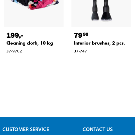
199
,-
79
90
Cleaning cloth, 10 kg
Interior brushes, 2 pcs.
37-9702
37-747
CUSTOMER SERVICE
CONTACT US