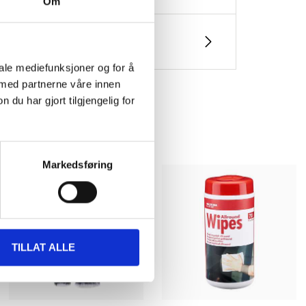
Om
iale mediefunksjoner og for å
 med partnerne våre innen
u har gjort tilgjengelig for
Markedsføring
TILLAT ALLE