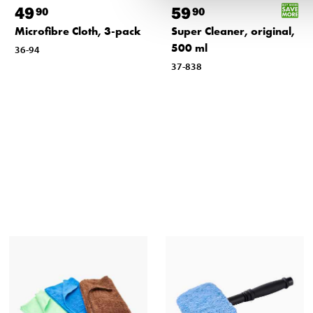
49
59
90
90
Microfibre Cloth, 3-pack
Super Cleaner, original,
500 ml
36-94
37-838