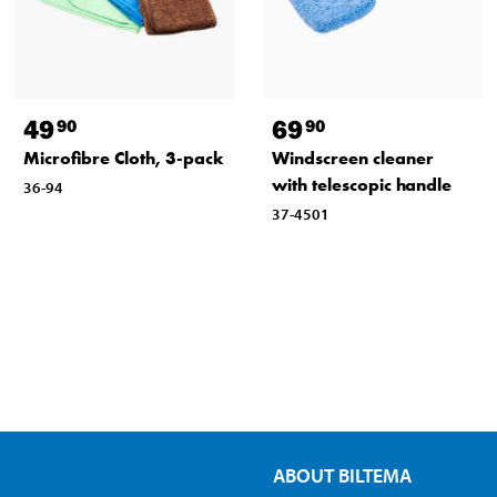
49
69
90
90
Microfibre Cloth, 3-pack
Windscreen cleaner
with telescopic handle
36-94
37-4501
ABOUT BILTEMA