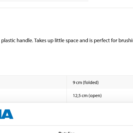
 plastic handle. Takes up little space and is perfect for brus
9 cm (folded)
12,5 cm (open)
2,5 cm
1,5 cm