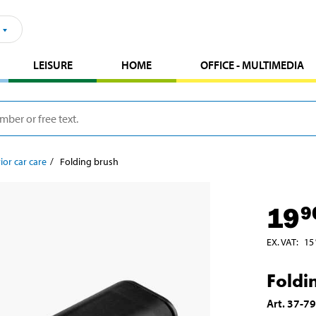
LEISURE
HOME
OFFICE - MULTIMEDIA
ior car care
Folding brush
19
9
EX. VAT
:
15
Foldi
Art
.
37-7