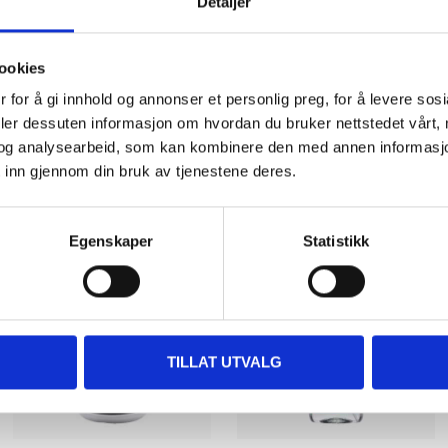
Detaljer
ookies
 for å gi innhold og annonser et personlig preg, for å levere sos
deler dessuten informasjon om hvordan du bruker nettstedet vårt,
og analysearbeid, som kan kombinere den med annen informasjon d
Other customers also bought
 inn gjennom din bruk av tjenestene deres.
Egenskaper
Statistikk
TILLAT UTVALG