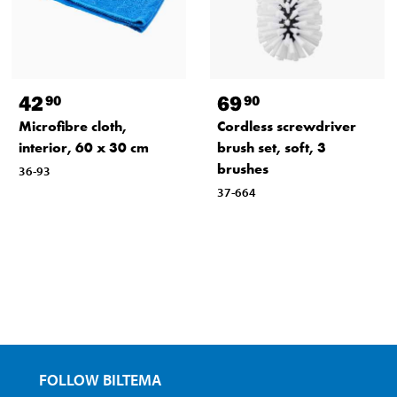
42
69
90
90
Microfibre cloth,
Cordless screwdriver
interior, 60 x 30 cm
brush set, soft, 3
brushes
36-93
37-664
FOLLOW BILTEMA