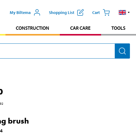
My Biltema
Shopping List
Cart
CONSTRUCTION
CAR CARE
TOOLS
0
92
ng brush
94