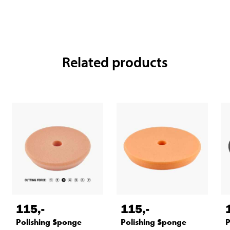
Related products
115
,-
115
,-
Polishing Sponge
Polishing Sponge
P