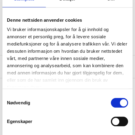
Diameter
200 mm
Thickness
30 mm
Denne nettsiden anvender cookies
Colour
Yellow
Vi bruker informasjonskapsler for å gi innhold og
Quantity
2 pcs
annonser et personlig preg, for å levere sosiale
mediefunksjoner og for å analysere trafikken vår. Vi deler
dessuten informasjon om hvordan du bruker nettstedet
vårt, med partnerne våre innen sosiale medier,
About the manufacturer
annonsering og analysearbeid, som kan kombinere den
med annen informasjon du har gjort tilgjengelig for dem,
eller som de har samlet inn gjennom din bruk av
tjenestene deres.
Samtykkevalg
Pay & Collect
Nødvendig
Pay & Collect in your local store within 2 hours!
READ MORE
Egenskaper