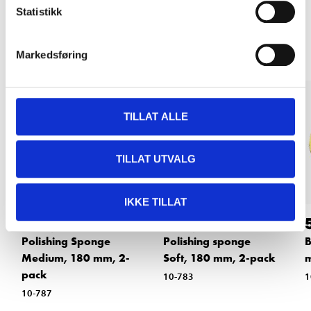
Statistikk
Other customers also bought
Markedsføring
TILLAT ALLE
TILLAT UTVALG
IKKE TILLAT
115
,-
115
,-
Polishing Sponge
Polishing sponge
B
Medium, 180 mm, 2-
Soft, 180 mm, 2-pack
pack
10-783
1
10-787