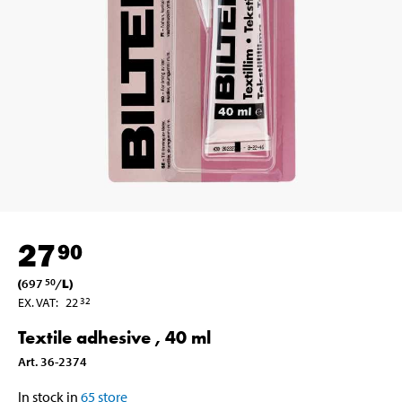
27
90
(
697
/
L
)
50
EX. VAT
:
22
32
Textile adhesive , 40 ml
Art
.
36-2374
In stock in
65
store