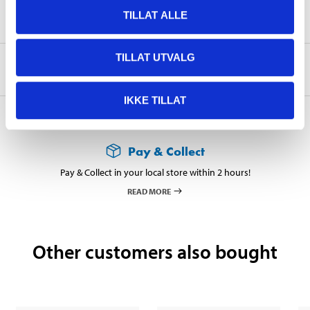
Safety instructions and other information
TILLAT ALLE
TILLAT UTVALG
About the manufacturer
IKKE TILLAT
Pay & Collect
Pay & Collect in your local store within 2 hours!
READ MORE
Other customers also bought