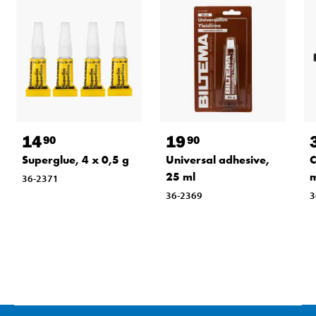
14
19
90
90
Superglue, 4 x 0,5 g
Universal adhesive,
C
25 ml
m
36-2371
36-2369
3