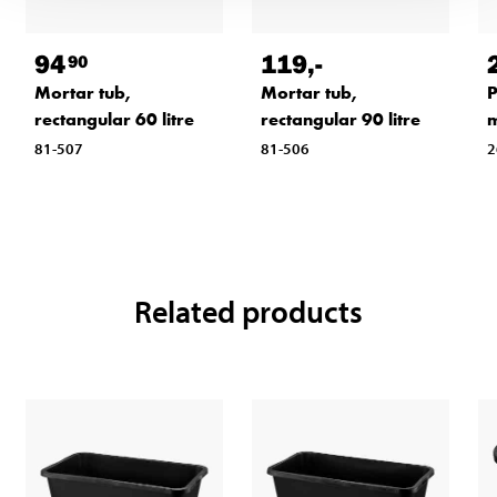
94
119
,-
90
Mortar tub,
Mortar tub,
P
rectangular 60 litre
rectangular 90 litre
m
81-507
81-506
2
Related products