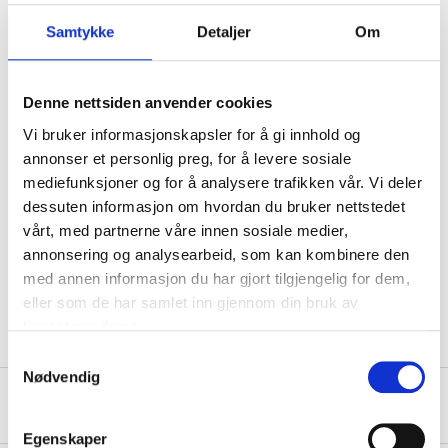
Technical specifications
Samtykke
Detaljer
Om
Volume
40 l
Denne nettsiden anvender cookies
Length
703 mm (Top)
Vi bruker informasjonskapsler for å gi innhold og
Length
588 mm (Base)
annonser et personlig preg, for å levere sosiale
mediefunksjoner og for å analysere trafikken vår. Vi deler
Width
398 mm (Top)
dessuten informasjon om hvordan du bruker nettstedet
Width
283 mm (Base)
vårt, med partnerne våre innen sosiale medier,
annonsering og analysearbeid, som kan kombinere den
Height
189 mm
med annen informasjon du har gjort tilgjengelig for dem,
Material
PP/LDPE
eller som de har samlet inn gjennom din bruk av
tjenestene deres.
Samtykkevalg
Nødvendig
About the manufacturer
Egenskaper