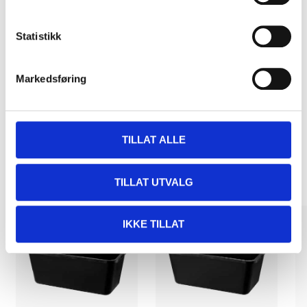
Statistikk
Pay & Collect
Pay & Collect in your local store within 2 hours!
Markedsføring
READ MORE
TILLAT ALLE
Other customers also bought
TILLAT UTVALG
IKKE TILLAT