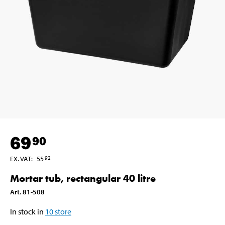
69
90
EX. VAT
:
55
92
Mortar tub, rectangular 40 litre
Art
.
81-508
In stock in
10
store