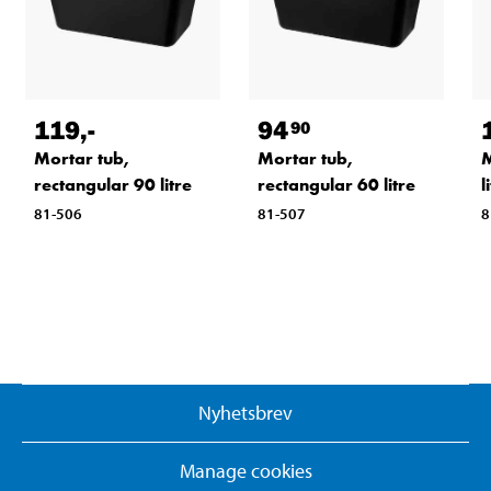
119
,-
94
90
Mortar tub,
Mortar tub,
M
rectangular 90 litre
rectangular 60 litre
l
81-506
81-507
8
Nyhetsbrev
Manage cookies