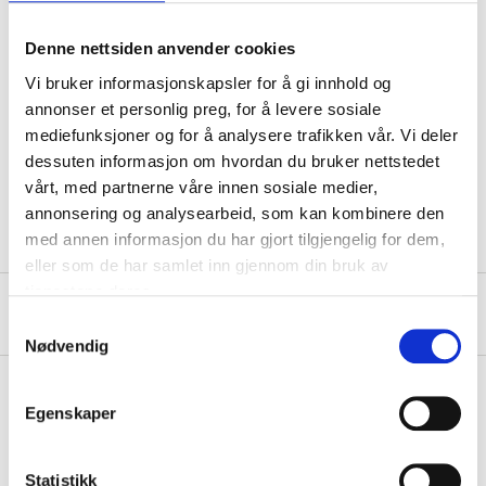
Length
774 mm (Top)
Length
540 mm (Base)
Denne nettsiden anvender cookies
Width
540 mm (Top)
Vi bruker informasjonskapsler for å gi innhold og
annonser et personlig preg, for å levere sosiale
Width
345 mm (Base)
mediefunksjoner og for å analysere trafikken vår. Vi deler
Height
306 mm
dessuten informasjon om hvordan du bruker nettstedet
vårt, med partnerne våre innen sosiale medier,
Material
PP/LDPE
annonsering og analysearbeid, som kan kombinere den
med annen informasjon du har gjort tilgjengelig for dem,
eller som de har samlet inn gjennom din bruk av
tjenestene deres.
About the manufacturer
Samtykkevalg
Nødvendig
Egenskaper
Pay & Collect
Pay & Collect in your local store within 2 hours!
Statistikk