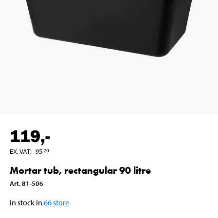
119
,-
EX. VAT
:
95
20
Mortar tub, rectangular 90 litre
Art
.
81-506
In stock in
66
store