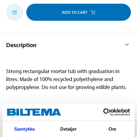
ADD TO CART
Description
Strong rectangular mortar tub with graduation in
litres. Made of 100% recycled polyethylene and
polypropylene. Do not use for growing edible plants.
Technical specifications
Volume
90 l
Samtykke
Detaljer
Om