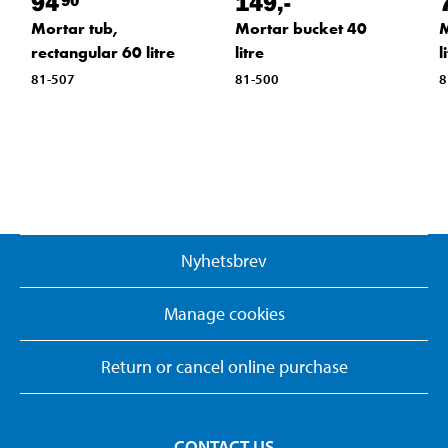
94
149
,-
Mortar tub,
Mortar bucket 40
M
rectangular 60 litre
litre
l
81-507
81-500
8
Nyhetsbrev
Manage cookies
Return or cancel online purchase
CONTACT US