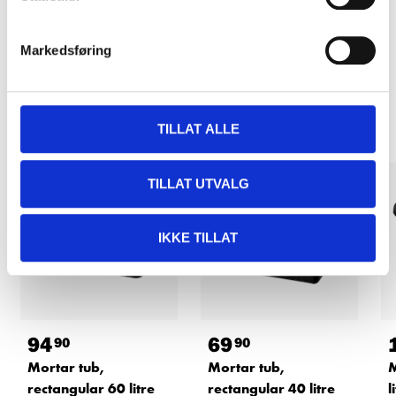
READ MORE
Markedsføring
Other customers also bought
TILLAT ALLE
TILLAT UTVALG
IKKE TILLAT
94
69
90
90
Mortar tub,
Mortar tub,
M
rectangular 60 litre
rectangular 40 litre
l