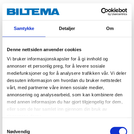
Splicing sleeve, 16 mm, 10 pcs.
46-293
Samtykke
Detaljer
Om
Diameter
:
16
mm
In stock in
66
store
Denne nettsiden anvender cookies
Vi bruker informasjonskapsler for å gi innhold og
44
90
annonser et personlig preg, for å levere sosiale
mediefunksjoner og for å analysere trafikken vår. Vi deler
dessuten informasjon om hvordan du bruker nettstedet
vårt, med partnerne våre innen sosiale medier,
Splicing sleeve, 20 mm, 10 pcs.
annonsering og analysearbeid, som kan kombinere den
46-294
med annen informasjon du har gjort tilgjengelig for dem,
eller som de har samlet inn gjennom din bruk av
Diameter
:
20
mm
tjenestene deres.
In stock in
67
store
Samtykkevalg
Nødvendig