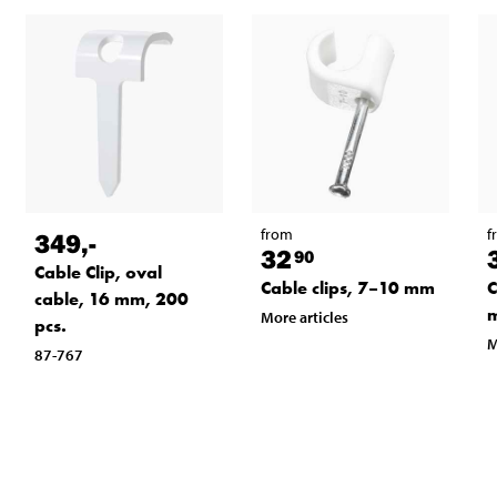
from
f
349
,-
32
90
Cable Clip, oval
Cable clips, 7–10 mm
C
cable, 16 mm, 200
More articles
pcs.
M
87-767