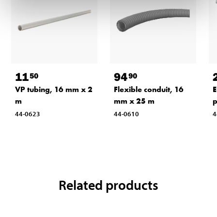
11
94
50
90
VP tubing, 16 mm x 2
Flexible conduit, 16
E
m
mm x 25 m
p
44-0623
44-0610
4
Related products