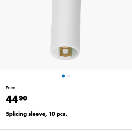
From
44
90
Splicing sleeve, 10 pcs.