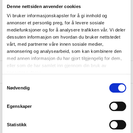
Denne nettsiden anvender cookies
Surface treatment
Passivation
Vi bruker informasjonskapsler for å gi innhold og
Socket width
13 mm
annonser et personlig preg, for å levere sosiale
Standard
DIN 933
mediefunksjoner og for å analysere trafikken vår. Vi deler
dessuten informasjon om hvordan du bruker nettstedet
Quantity
10 pcs
vårt, med partnerne våre innen sosiale medier,
annonsering og analysearbeid, som kan kombinere den
med annen informasjon du har gjort tilgjengelig for dem,
eller som de har samlet inn gjennom din bruk av
About the manufacturer
tjenestene deres.
Samtykkevalg
Nødvendig
Pay & Collect
Egenskaper
Pay & Collect in your local store within 2 hours!
READ MORE
Statistikk