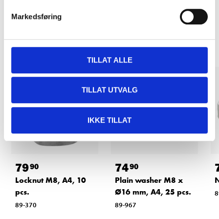
Markedsføring
Other customers also bought
TILLAT ALLE
TILLAT UTVALG
IKKE TILLAT
79
74
90
90
Locknut M8, A4, 10
Plain washer M8 x
N
pcs.
Ø16 mm, A4, 25 pcs.
8
89-370
89-967