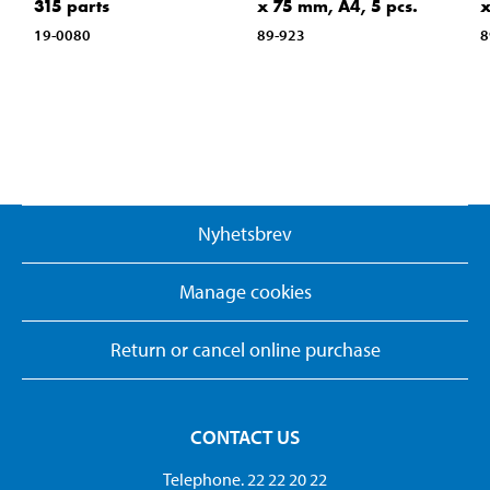
315 parts
x 75 mm, A4, 5 pcs.
x
19-0080
89-923
8
Nyhetsbrev
Manage cookies
Return or cancel online purchase
CONTACT US
Telephone. 22 22 20 22