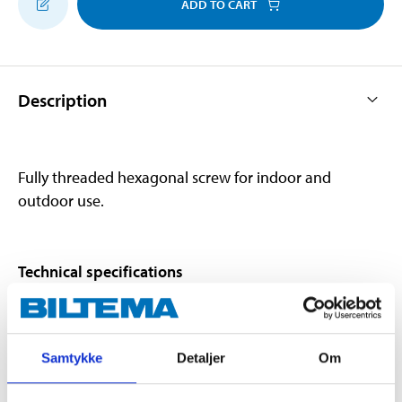
ADD TO CART
Description
Fully threaded hexagonal screw for indoor and
outdoor use.
Technical specifications
Size
M8
Length
30 mm
Samtykke
Detaljer
Om
Acid resistant stainless
Material
steel, A4