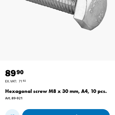
89
90
EX. VAT
:
71
92
Hexagonal screw M8 x 30 mm, A4, 10 pcs.
Art
.
89-921