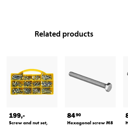
Related products
199
,-
84
90
Screw and nut set,
Hexagonal screw M8
H