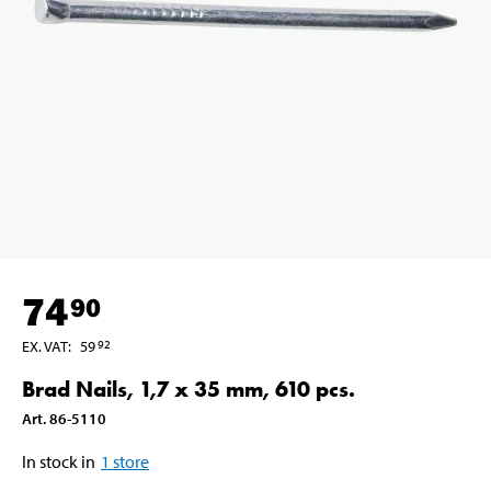
74
90
EX. VAT
:
59
92
Brad Nails, 1,7 x 35 mm, 610 pcs.
Art
.
86-5110
In stock in
1
store