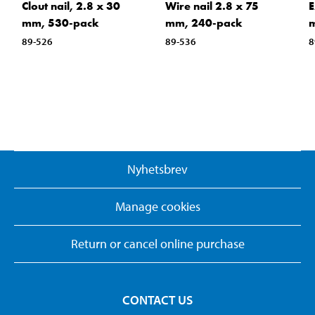
Clout nail, 2.8 x 30
Wire nail 2.8 x 75
E
mm, 530-pack
mm, 240-pack
m
89-526
89-536
8
Nyhetsbrev
Manage cookies
Return or cancel online purchase
CONTACT US