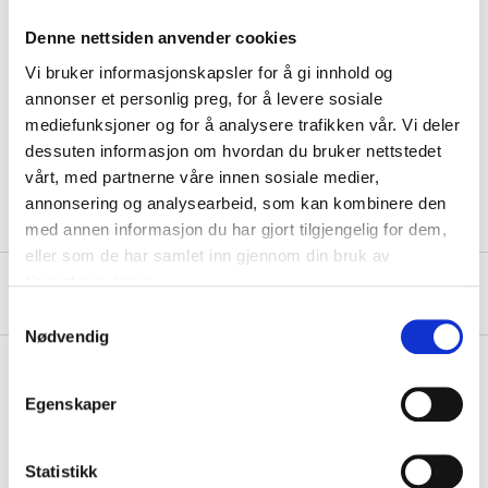
Technical specifications
Denne nettsiden anvender cookies
Vi bruker informasjonskapsler for å gi innhold og
Length
35 mm
annonser et personlig preg, for å levere sosiale
mediefunksjoner og for å analysere trafikken vår. Vi deler
Diameter
1,7 mm
dessuten informasjon om hvordan du bruker nettstedet
Surface treatment
Bright zinc galvanised, FZB
vårt, med partnerne våre innen sosiale medier,
annonsering og analysearbeid, som kan kombinere den
med annen informasjon du har gjort tilgjengelig for dem,
eller som de har samlet inn gjennom din bruk av
tjenestene deres.
About the manufacturer
Samtykkevalg
Nødvendig
Egenskaper
Pay & Collect
Pay & Collect in your local store within 2 hours!
Statistikk
READ MORE