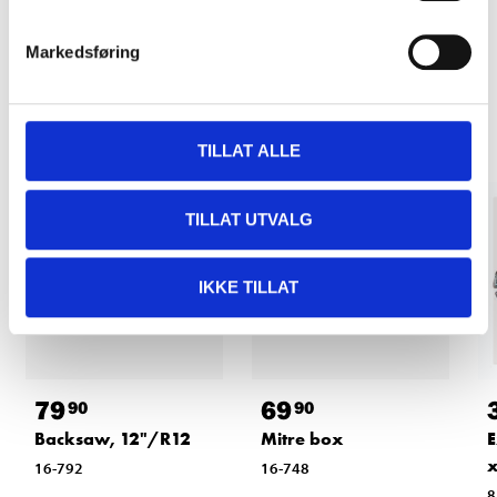
Markedsføring
Other customers also bought
TILLAT ALLE
TILLAT UTVALG
IKKE TILLAT
79
69
90
90
Backsaw, 12"/R12
Mitre box
E
x
16-792
16-748
8