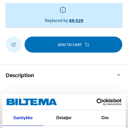
Replaced by
89-529
ADD TO CART
Description
Ribbed nail with conical head. Used where the head
must be countersunk, for example in concealed
nailing.
Samtykke
Detaljer
Om