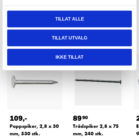
TILLAT ALLE
Relaterte produkter
TILLAT UTVALG
IKKE TILLAT
109
,-
89
90
Pappspiker, 2,8 x 30
Trådspiker 2,8 x 75
E
mm, 530 stk.
mm, 240 stk.
9