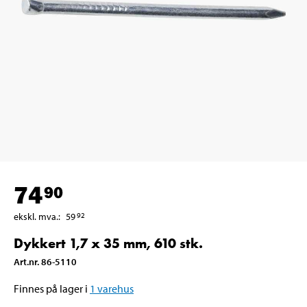
74
90
ekskl. mva.
:
59
92
Dykkert 1,7 x 35 mm, 610 stk.
Art.nr
.
86-5110
Finnes på lager i
1
varehus