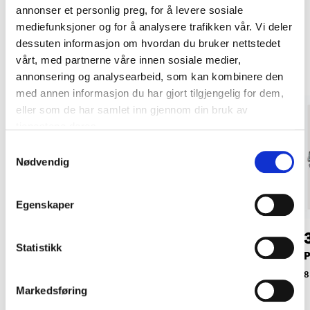
annonser et personlig preg, for å levere sosiale
mediefunksjoner og for å analysere trafikken vår. Vi deler
Andre kunder har også kjøpt
dessuten informasjon om hvordan du bruker nettstedet
vårt, med partnerne våre innen sosiale medier,
annonsering og analysearbeid, som kan kombinere den
med annen informasjon du har gjort tilgjengelig for dem,
eller som de har samlet inn gjennom din bruk av
tjenestene deres.
Samtykkevalg
Nødvendig
Egenskaper
79
69
90
90
Statistikk
Bakksag, 12"/R12
Gjæringskasse
P
16-792
16-748
8
Markedsføring