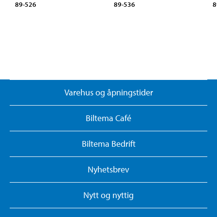
89-526
89-536
8
Varehus og åpningstider
Biltema Café
Biltema Bedrift
Nyhetsbrev
Nytt og nyttig