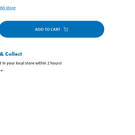
66
store
ADD TO CART
& Collect
t in your local store within 2 hours!