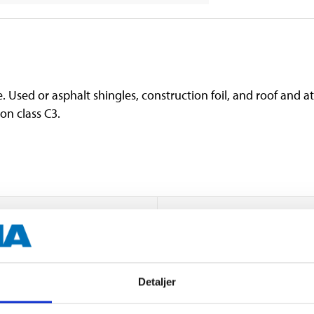
. Used or asphalt shingles, construction foil, and roof and at
on class C3.
2,8 x 25 mm
620 Qty.
Detaljer