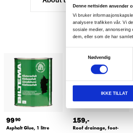
Denne nettsiden anvender c
Vi bruker informasjonskapsler
analysere trafikken vår. Vi 
sosiale medier, annonsering 
dem, eller som de har samlet
Samtykkevalg
Nødvendig
IKKE TILLAT
99
159
,-
90
Asphalt Glue, 1 litre
Roof drainage, foot-