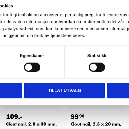
ookies
 for å gi innhold og annonser et personlig preg, for å levere sos
deler dessuten informasjon om hvordan du bruker nettstedet vårt,
og analysearbeid, som kan kombinere den med annen informasjon d
Other customers also bought
 inn gjennom din bruk av tjenestene deres.
Egenskaper
Statistikk
TILLAT UTVALG
109
,-
99
90
Clout nail, 2.8 x 30 mm,
Clout nail, 2.5 x 20 mm,