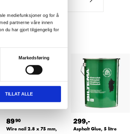
iale mediefunksjoner og for å
 med partnerne våre innen
u har gjort tilgjengelig for
Markedsføring
TILLAT ALLE
89
299
,-
90
Wire nail 2.8 x 75 mm,
Asphalt Glue, 5 litre