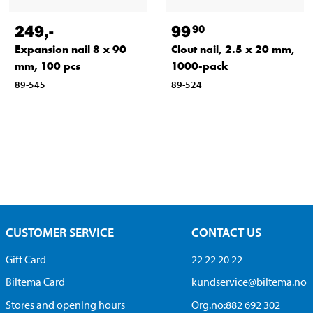
249
,-
99
90
Expansion nail 8 x 90
Clout nail, 2.5 x 20 mm,
mm, 100 pcs
1000-pack
89-545
89-524
CUSTOMER SERVICE
CONTACT US
Gift Card
22 22 20 22
Biltema Card
kundservice@biltema.no
Stores and opening hours
Org.no:882 692 302