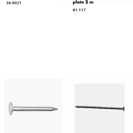
plate 2 m
36-0021
81-117