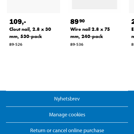
109
,-
89
90
Clout nail, 2.8 x 30
Wire nail 2.8 x 75
E
mm, 530-pack
mm, 240-pack
m
89-526
89-536
8
Nyhetsbrev
Manage cookies
Return or cancel online purchase