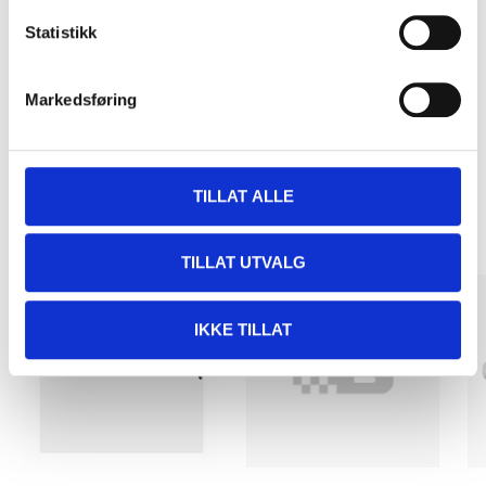
Pay & Collect
Statistikk
Pay & Collect in your local store within 2 hours!
READ MORE
Markedsføring
Other customers also bought
TILLAT ALLE
TILLAT UTVALG
IKKE TILLAT