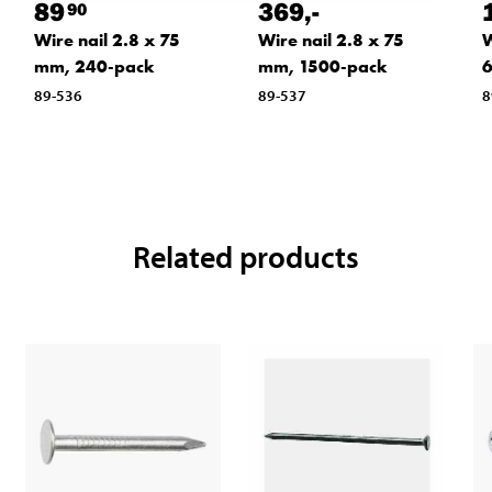
369
,-
89
90
Wire nail 2.8 x 75
Wire nail 2.8 x 75
W
mm, 1500-pack
mm, 240-pack
89-537
89-536
8
Related products