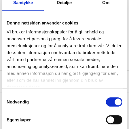
Samtykke
Detaljer
Om
Technical specifications
Denne nettsiden anvender cookies
Vi bruker informasjonskapsler for å gi innhold og
annonser et personlig preg, for å levere sosiale
Dimensions
3,4 x 100 mm
mediefunksjoner og for å analysere trafikken vår. Vi deler
Quantity
800 pcs
dessuten informasjon om hvordan du bruker nettstedet
vårt, med partnerne våre innen sosiale medier,
annonsering og analysearbeid, som kan kombinere den
med annen informasjon du har gjort tilgjengelig for dem,
Safety instructions and other information
eller som de har samlet inn gjennom din bruk av
tjenestene deres.
Samtykkevalg
Nødvendig
About the manufacturer
Egenskaper