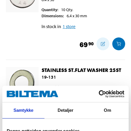
Quantity
:
10
Qty.
Dimensions
:
6,4 x 30
mm
In stock in
1
store
69
90
STAINLESS ST.FLAT WASHER 25ST
19-131
6.4 x 12 (1)
Quantity
:
25
Qty.
Dimensions
:
6,4 x 12 (1)
mm
Samtykke
Detaljer
Om
In stock in
1
store
90
Denne nettsiden anvender cookies