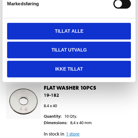
19-130
Markedsføring
5.3 x 10 (1)
Quantity
:
25
Qty.
Dimensions
:
5,3 x 10 (1)
mm
TILLAT ALLE
In stock in
1
store
TILLAT UTVALG
49
90
IKKE TILLAT
FLAT WASHER 10PCS
19-182
8.4 x 40
Quantity
:
10
Qty.
Dimensions
:
8,4 x 40
mm
In stock in
1
store