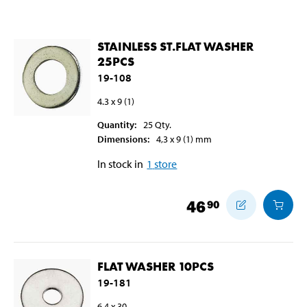
STAINLESS ST.FLAT WASHER
25PCS
19-108
4.3 x 9 (1)
Quantity
:
25
Qty.
Dimensions
:
4,3 x 9 (1)
mm
In stock in
1
store
46
90
FLAT WASHER 10PCS
19-181
6.4 x 30