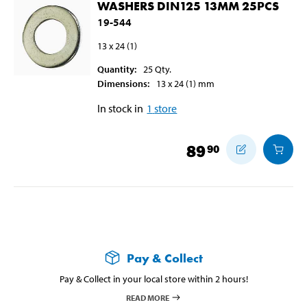
WASHERS DIN125 13MM 25PCS
19-544
13 x 24 (1)
Quantity
:
25
Qty.
Dimensions
:
13 x 24 (1)
mm
In stock in
1
store
89
90
Pay & Collect
Pay & Collect in your local store within 2 hours!
READ MORE