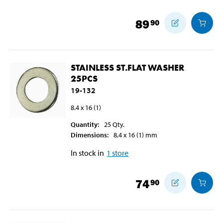
89
90
STAINLESS ST.FLAT WASHER
25PCS
19-132
8.4 x 16 (1)
Quantity
:
25
Qty.
Dimensions
:
8,4 x 16 (1)
mm
In stock in
1
store
74
90