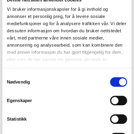
69
Vi bruker informasjonskapsler for å gi innhold og
annonser et personlig preg, for å levere sosiale
mediefunksjoner og for å analysere trafikken vår. Vi deler
STAINLESS ST.FLAT WASHER
dessuten informasjon om hvordan du bruker nettstedet
25PCS
vårt, med partnerne våre innen sosiale medier,
19-133
annonsering og analysearbeid, som kan kombinere den
10.5 x 20 (1)
med annen informasjon du har gjort tilgjengelig for dem,
eller som de har samlet inn gjennom din bruk av
Quantity
:
25
Qty.
tjenestene deres.
Dimensions
:
10,5 x 20 (1)
mm
Samtykkevalg
In stock in
1
store
Nødvendig
84
90
Egenskaper
Statistikk
STAINLESS ST.FLAT WASHER
25PCS