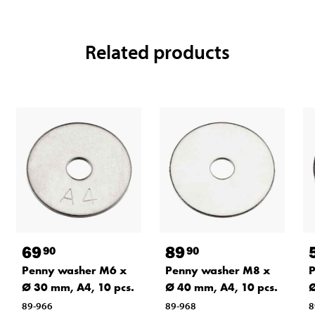
Related products
69
89
90
90
Penny washer M6 x
Penny washer M8 x
P
Ø 30 mm, A4, 10 pcs.
Ø 40 mm, A4, 10 pcs.
Ø
89-966
89-968
8