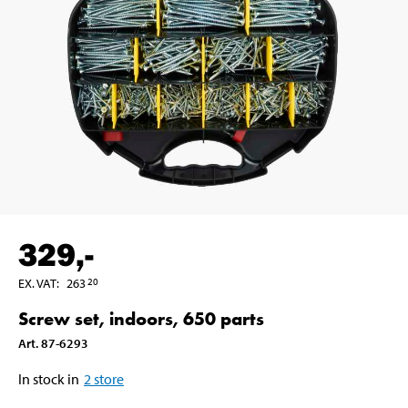
329
,-
EX. VAT
:
263
20
Screw set, indoors, 650 parts
Art
.
87-6293
In stock in
2
store