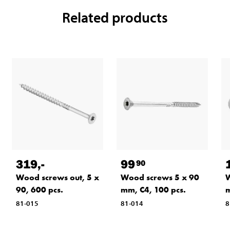
Related products
319
,-
99
90
Wood screws out, 5 x
Wood screws 5 x 90
W
90, 600 pcs.
mm, C4, 100 pcs.
m
81-015
81-014
8