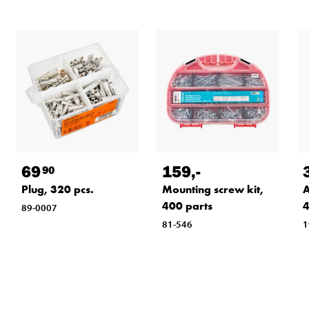
69
159
,-
90
Plug, 320 pcs.
Mounting screw kit,
A
400 parts
4
89-0007
81-546
1