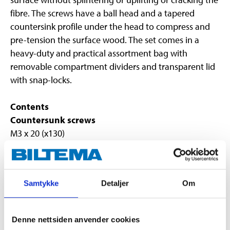
fibre. The screws have a ball head and a tapered
countersink profile under the head to compress and
pre-tension the surface wood. The set comes in a
heavy-duty and practical assortment bag with
removable compartment dividers and transparent lid
with snap-locks.
Contents
Countersunk screws
M3 x 20 (x130)
M3 x 25 (x100)
M4 x 30 (x60)
M4 x 40 (x50)
Samtykke
Detaljer
Om
M4 x 50 (x40)
M5 x 60 (x30)
M5 x 70 (x25)
Denne nettsiden anvender cookies
M5 x 90 (x25)