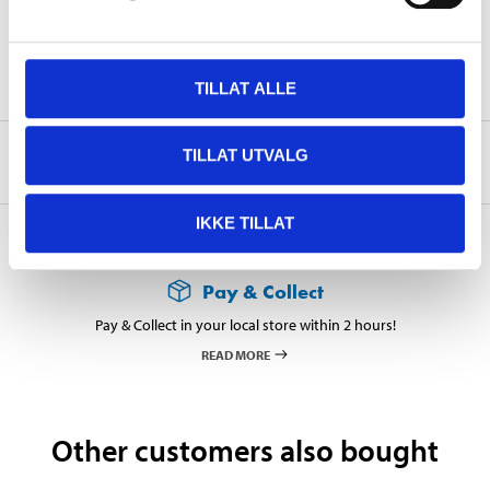
Surface treatment
Bright zinc galvanised, FZB
Tip
Type 17, self-tapping
TILLAT ALLE
TILLAT UTVALG
About the manufacturer
IKKE TILLAT
Pay & Collect
Pay & Collect in your local store within 2 hours!
READ MORE
Other customers also bought