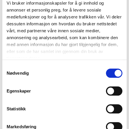
Vi bruker informasjonskapsler for å gi innhold og
M6 x 80 (x20)
annonser et personlig preg, for å levere sosiale
M6 x 100 (x20)
mediefunksjoner og for å analysere trafikken vår. Vi deler
dessuten informasjon om hvordan du bruker nettstedet
Ball-head screws
vårt, med partnerne våre innen sosiale medier,
M4 x 20 (x70)
annonsering og analysearbeid, som kan kombinere den
M4 x 40 (x50)
med annen informasjon du har gjort tilgjengelig for dem,
M5 x 60 (x30)
eller som de har samlet inn gjennom din bruk av
tjenestene deres.
Accessories
Samtykkevalg
6 x S2 Torx bits
Nødvendig
2 x T10, 2 x T20, 2 x T25
Egenskaper
Technical specifications
Statistikk
Material
Carbon steel, PP
Markedsføring