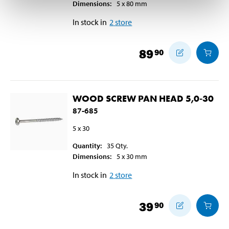
Dimensions
:
5 x 80
mm
In stock in
2
store
89
90
WOOD SCREW PAN HEAD 5,0-30
87-685
5 x 30
Quantity
:
35
Qty.
Dimensions
:
5 x 30
mm
In stock in
2
store
39
90