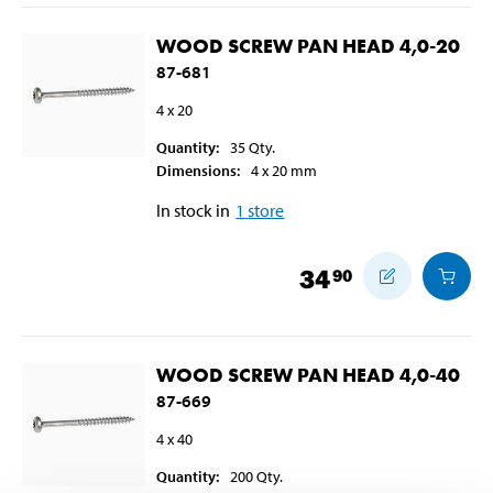
WOOD SCREW PAN HEAD 4,0-20
87-681
4 x 20
Quantity
:
35
Qty.
Dimensions
:
4 x 20
mm
In stock in
1
store
34
90
WOOD SCREW PAN HEAD 4,0-40
87-669
4 x 40
Quantity
:
200
Qty.