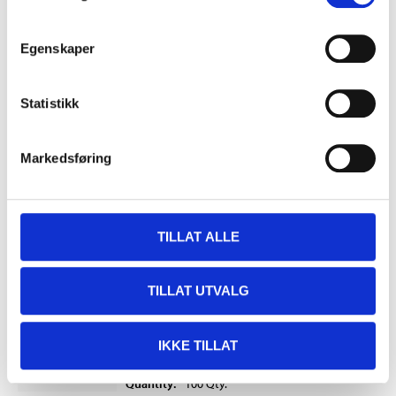
WOOD SCREW PAN HEAD 5,0-60
Egenskaper
87-674
5 x 60
Statistikk
Quantity
:
100
Qty.
Dimensions
:
5 x 60
mm
Markedsføring
In stock in
2
store
49
90
TILLAT ALLE
TILLAT UTVALG
WOOD SCREW PAN HEAD 5,0-80
87-676
IKKE TILLAT
5 x 80
Quantity
:
100
Qty.