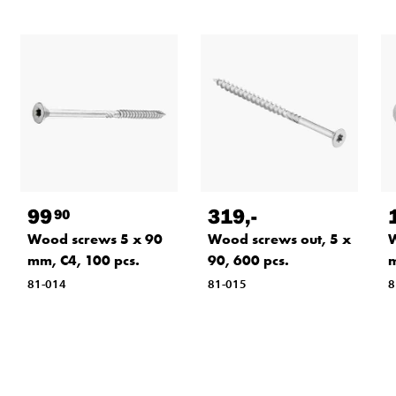
99
319
,-
90
Wood screws 5 x 90
Wood screws out, 5 x
W
mm, C4, 100 pcs.
90, 600 pcs.
m
81-014
81-015
8