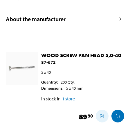
About the manufacturer
WOOD SCREW PAN HEAD 5,0-40
87-672
5 x 40
Quantity
:
200
Qty.
Dimensions
:
5 x 40
mm
In stock in
1
store
89
90