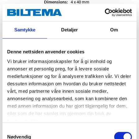
Dimensions
:
4 x 40
mm
In stock in
1
store
Samtykke
Detaljer
Om
74
90
Denne nettsiden anvender cookies
WOOD SCREW PAN HEAD 5,0-30
Vi bruker informasjonskapsler for å gi innhold og
87-671
annonser et personlig preg, for å levere sosiale
mediefunksjoner og for å analysere trafikken vår. Vi deler
5 x 30
dessuten informasjon om hvordan du bruker nettstedet
Quantity
:
200
Qty.
vårt, med partnerne våre innen sosiale medier,
Dimensions
:
5 x 30
mm
annonsering og analysearbeid, som kan kombinere den
In stock in
1
store
med annen informasjon du har gjort tilgjengelig for dem,
eller som de har samlet inn gjennom din bruk av
tjenestene deres.
84
90
Samtykkevalg
Nødvendig