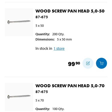
WOOD SCREW PAN HEAD 5,0-50
87-673
5 x 50
Quantity
:
200
Qty.
Dimensions
:
5 x 50
mm
In stock in
1
store
99
90
WOOD SCREW PAN HEAD 5,0-70
87-675
5 x 70
Quantity
:
100
Qty.