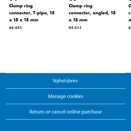
Clamp ring
Clamp ring
C
connector, T-pipe, 15
connector, angled, 15
c
x 15 x 15 mm
x 15 mm
x
84-445
84-433
8
Nyhetsbrev
Manage cookies
Return or cancel online purchase