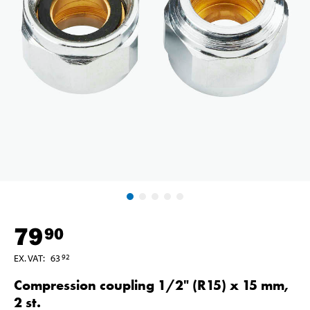
79
90
EX. VAT
:
63
92
Compression coupling 1/2" (R15) x 15 mm,
2 st.