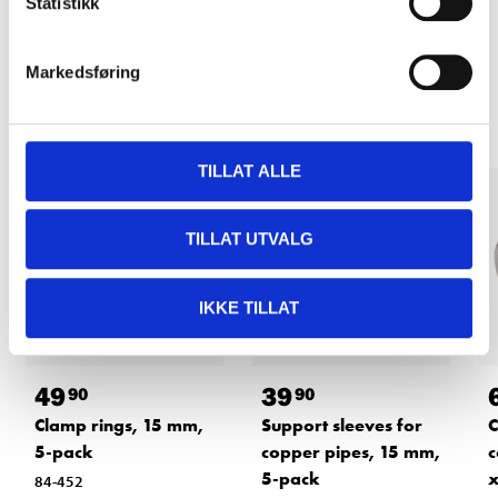
Statistikk
Other customers also bought
Markedsføring
TILLAT ALLE
TILLAT UTVALG
IKKE TILLAT
49
39
90
90
Clamp rings, 15 mm,
Support sleeves for
C
5-pack
copper pipes, 15 mm,
c
5-pack
84-452