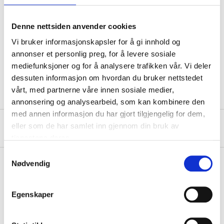
Material
Brass
Surface treatment
Chromed
Denne nettsiden anvender cookies
Max. pressure
16 bar
Vi bruker informasjonskapsler for å gi innhold og
annonser et personlig preg, for å levere sosiale
Pipe dimensions
15 mm
mediefunksjoner og for å analysere trafikken vår. Vi deler
Thread
R15, 1/2"
dessuten informasjon om hvordan du bruker nettstedet
vårt, med partnerne våre innen sosiale medier,
annonsering og analysearbeid, som kan kombinere den
med annen informasjon du har gjort tilgjengelig for dem,
eller som de har samlet inn gjennom din bruk av
About the manufacturer
tjenestene deres.
Samtykkevalg
Nødvendig
Pay & Collect
Egenskaper
Pay & Collect in your local store within 2 hours!
READ MORE