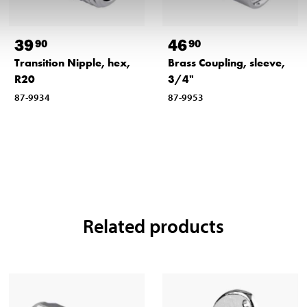
39
46
90
90
Transition Nipple, hex,
Brass Coupling, sleeve,
R20
3/4"
87-9934
87-9953
Related products