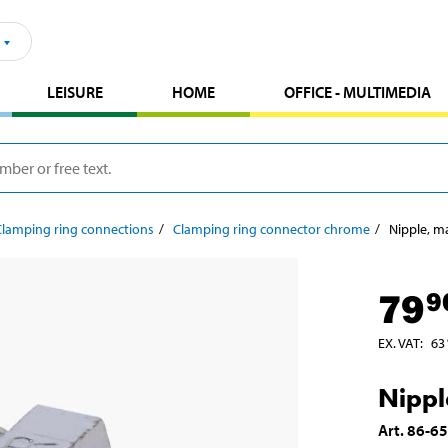
LEISURE
HOME
OFFICE - MULTIMEDIA
Clamping ring connections
Clamping ring connector chrome
Nipple, ma
79
9
EX. VAT
:
63
Nippl
Art
.
86-6