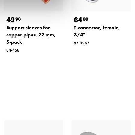
49
64
90
90
Support sleeves for
T-connector, female,
copper pipes, 22 mm,
3/4"
5-pack
87-9967
84-458