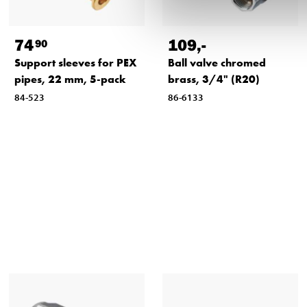
74
109
,-
90
Support sleeves for PEX
Ball valve chromed
pipes, 22 mm, 5-pack
brass, 3/4" (R20)
84-523
86-6133