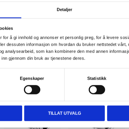
 information
Detaljer
ookies
 for å gi innhold og annonser et personlig preg, for å levere sos
deler dessuten informasjon om hvordan du bruker nettstedet vårt,
og analysearbeid, som kan kombinere den med annen informasjon d
 inn gjennom din bruk av tjenestene deres.
Other customers also bought
Egenskaper
Statistikk
TILLAT UTVALG