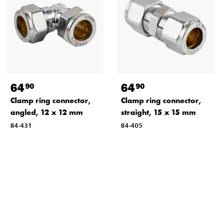
64
64
90
90
Clamp ring connector,
Clamp ring connector,
angled, 12 x 12 mm
straight, 15 x 15 mm
84-431
84-405