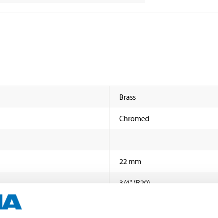
Brass
Chromed
22 mm
3/4" (R20)