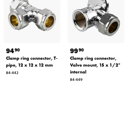
94
99
90
90
Clamp ring connector, T-
Clamp ring connector,
pipe, 12 x 12 x 12 mm
Valve mount, 15 x 1/2"
internal
84-442
84-449