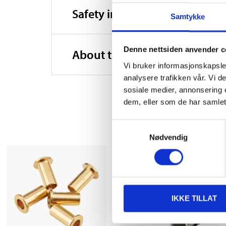
Safety instructions and other
Samtykke
Denne nettsiden anvender c
About the manufacturer
Vi bruker informasjonskapsler
analysere trafikken vår. Vi 
sosiale medier, annonsering 
dem, eller som de har samlet
Samtykkevalg
Nødvendig
IKKE TILLAT