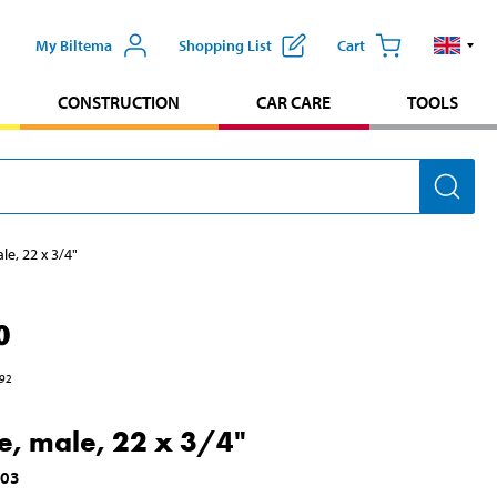
My Biltema
Shopping List
Cart
CONSTRUCTION
CAR CARE
TOOLS
le, 22 x 3/4"
0
92
e, male, 22 x 3/4"
503