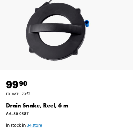
99
90
EX. VAT
:
79
92
Drain Snake, Reel, 6 m
Art
.
86-0387
In stock in
34
store