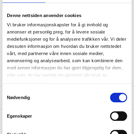
Material
Steel
Denne nettsiden anvender cookies
PP plastic (polypropylene),
Material
ABS
Vi bruker informasjonskapsler for å gi innhold og
annonser et personlig preg, for å levere sosiale
Dimensions
mediefunksjoner og for å analysere trafikken vår. Vi deler
Length
6 m
dessuten informasjon om hvordan du bruker nettstedet
vårt, med partnerne våre innen sosiale medier,
Width
6,3 mm
annonsering og analysearbeid, som kan kombinere den
Thickness
0,7 mm
med annen informasjon du har gjort tilgjengelig for dem,
eller som de har samlet inn gjennom din bruk av
tjenestene deres.
Samtykkevalg
About the manufacturer
Nødvendig
Egenskaper
Pay & Collect