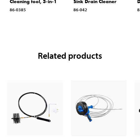
Cleaning tool, 3-in-1
Sink Drain Cleaner
D
86-0385
86-042
8
Related products