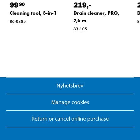
99
219
,-
90
Cleaning tool, 3-in-1
Drain cleaner, PRO,
D
7,6 m
86-0385
8
83-105
Nyhetsbrev
Manage cookies
Return or cancel online purchase