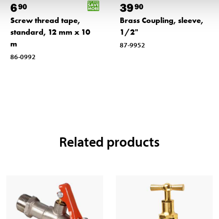
6
39
90
90
Screw thread tape,
Brass Coupling, sleeve,
standard, 12 mm x 10
1/2"
m
87-9952
86-0992
Related products