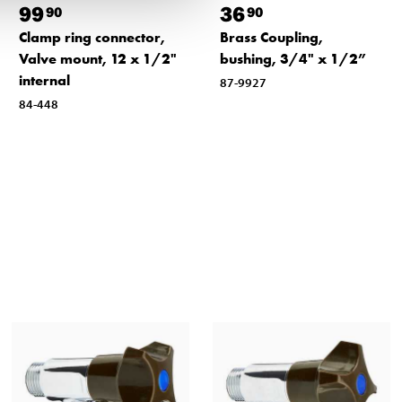
99
36
90
90
Clamp ring connector,
Brass Coupling,
Valve mount, 12 x 1/2"
bushing, 3/4" x 1/2”
internal
87-9927
84-448