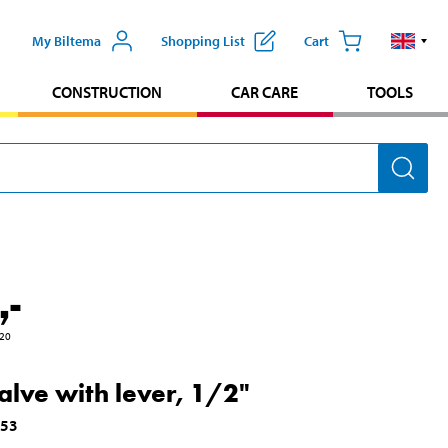
My Biltema
Shopping List
Cart
CONSTRUCTION
CAR CARE
TOOLS
,-
20
valve with lever, 1/2"
053