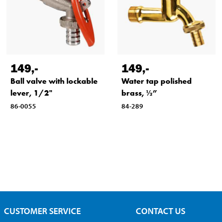
149
,-
149
,-
Ball valve with lockable
Water tap polished
lever, 1/2"
brass, ½”
86-0055
84-289
CUSTOMER SERVICE
CONTACT US