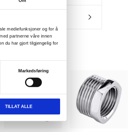
Om
iale mediefunksjoner og for å
 med partnerne våre innen
u har gjort tilgjengelig for
Markedsføring
TILLAT ALLE