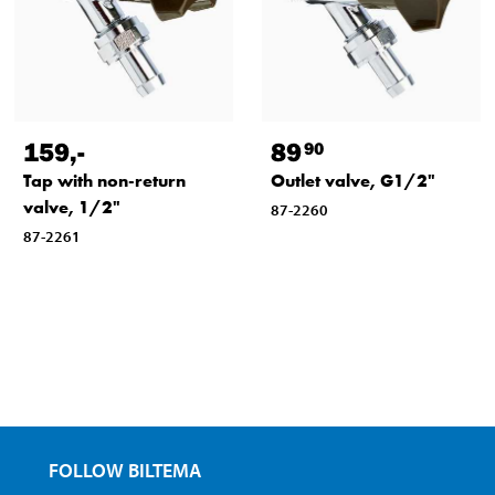
159
,-
89
90
Tap with non-return
Outlet valve, G1/2"
valve, 1/2"
87-2260
87-2261
FOLLOW BILTEMA