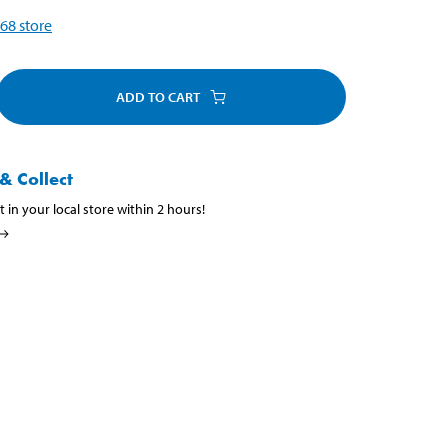
68
store
ADD TO CART
& Collect
t in your local store within 2 hours!