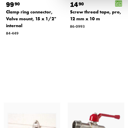
99
14
90
90
Clamp ring connector,
Screw thread tape, pro,
Valve mount, 15 x 1/2"
12 mm x 10 m
internal
86-0993
84-449