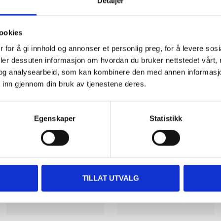
Detaljer
ookies
 for å gi innhold og annonser et personlig preg, for å levere sos
deler dessuten informasjon om hvordan du bruker nettstedet vårt,
og analysearbeid, som kan kombinere den med annen informasjon d
Other customers also bought
 inn gjennom din bruk av tjenestene deres.
Egenskaper
Statistikk
TILLAT UTVALG