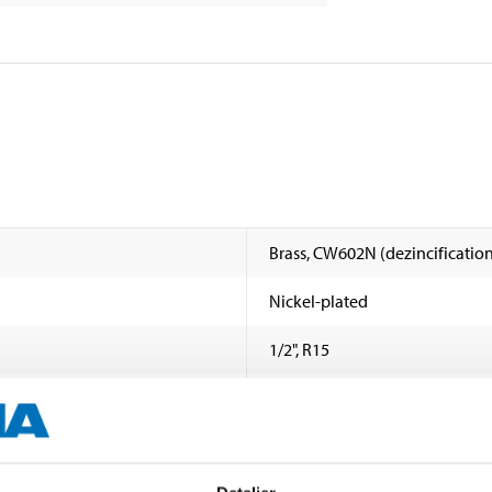
Brass, CW602N (dezincification
Nickel-plated
1/2", R15
120 °C
12 bar