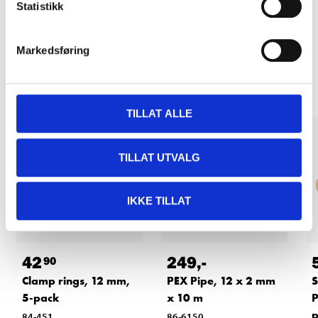
Statistikk
Markedsføring
Other customers also bought
TILLAT ALLE
TILLAT UTVALG
IKKE TILLAT
42
249
,-
90
Clamp rings, 12 mm,
PEX Pipe, 12 x 2 mm
S
5-pack
x 10 m
P
84-451
86-6150