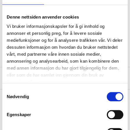
Dimensions
12 mm
Denne nettsiden anvender cookies
Material
Brass CW511L
Vi bruker informasjonskapsler for å gi innhold og
annonser et personlig preg, for å levere sosiale
Pressure class
Max. 1,0 MPa (10 bar)
mediefunksjoner og for å analysere trafikken vår. Vi deler
Quantity
5 pcs
dessuten informasjon om hvordan du bruker nettstedet
vårt, med partnerne våre innen sosiale medier,
annonsering og analysearbeid, som kan kombinere den
med annen informasjon du har gjort tilgjengelig for dem,
eller som de har samlet inn gjennom din bruk av
About the manufacturer
tjenestene deres.
Samtykkevalg
Nødvendig
Pay & Collect
Egenskaper
Pay & Collect in your local store within 2 hours!
READ MORE