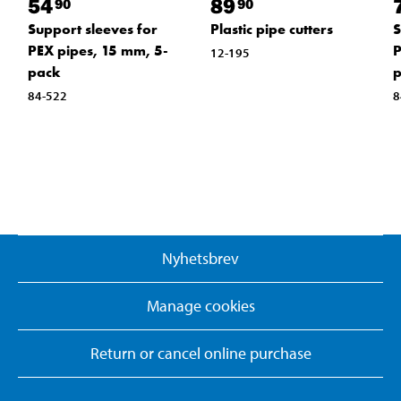
54
89
90
90
Support sleeves for
Plastic pipe cutters
S
PEX pipes, 15 mm, 5-
P
12-195
pack
84-522
8
Nyhetsbrev
Manage cookies
Return or cancel online purchase