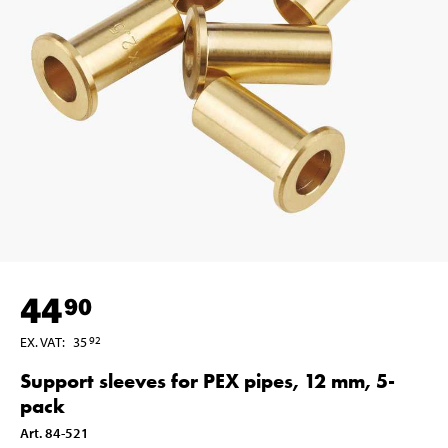
44
90
EX. VAT
:
35
92
Support sleeves for PEX pipes, 12 mm, 5-
pack
Art
.
84-521