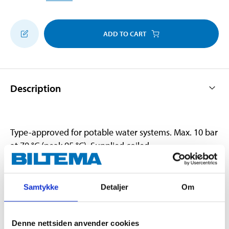
ADD TO CART
Description
Type-approved for potable water systems. Max. 10 bar
at 70 °C (peak 95 °C). Supplied coiled.
Technical specifications
Samtykke
Detaljer
Om
Diameter
15 mm
Denne nettsiden anvender cookies