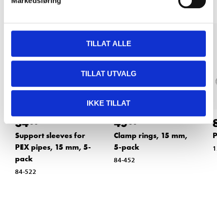
Markedsføring
TILLAT ALLE
TILLAT UTVALG
IKKE TILLAT
54
49
90
90
Support sleeves for
Clamp rings, 15 mm,
P
PEX pipes, 15 mm, 5-
5-pack
1
pack
84-452
84-522