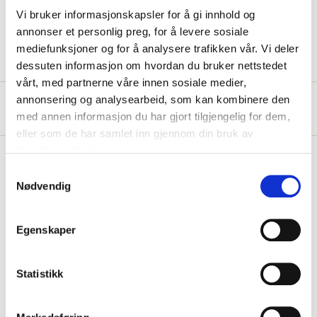
Thickness
2,5 mm
Vi bruker informasjonskapsler for å gi innhold og
Length
100 m
annonser et personlig preg, for å levere sosiale
mediefunksjoner og for å analysere trafikken vår. Vi deler
dessuten informasjon om hvordan du bruker nettstedet
vårt, med partnerne våre innen sosiale medier,
annonsering og analysearbeid, som kan kombinere den
About the manufacturer
med annen informasjon du har gjort tilgjengelig for dem,
eller som de har samlet inn gjennom din bruk av
tjenestene deres.
Samtykkevalg
Nødvendig
Pay & Collect
Pay & Collect in your local store within 2 hours!
Egenskaper
READ MORE
Statistikk
Other customers also bought