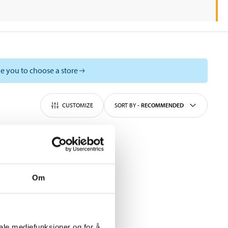
e you to choose a store
CUSTOMIZE
SORT BY
-
RECOMMENDED
Om
iale mediefunksjoner og for å