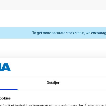
To get more accurate stock status, we encourag
Detaljer
ookies
 for å gi innhold og annonser et personlig preg, for å levere sos