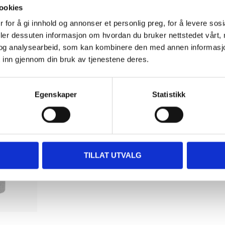
46
32
ookies
90
90
e
T-shape pipe
T-shape pipe
 for å gi innhold og annonser et personlig preg, for å levere sos
 Ø 15 mm
insulation, Ø 42 mm
insulation, Ø 28 m
deler dessuten informasjon om hvordan du bruker nettstedet vårt,
83-232
86-0028
og analysearbeid, som kan kombinere den med annen informasjon d
 inn gjennom din bruk av tjenestene deres.
tore
62
store
63
store
In stock in
In stock in
Egenskaper
Statistikk
TILLAT UTVALG