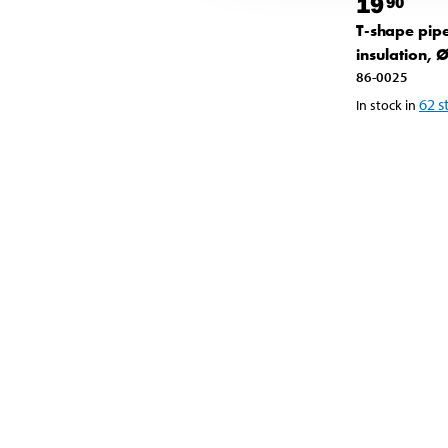
19
90
T-shape pip
insulation,
86-0025
62
s
In stock in