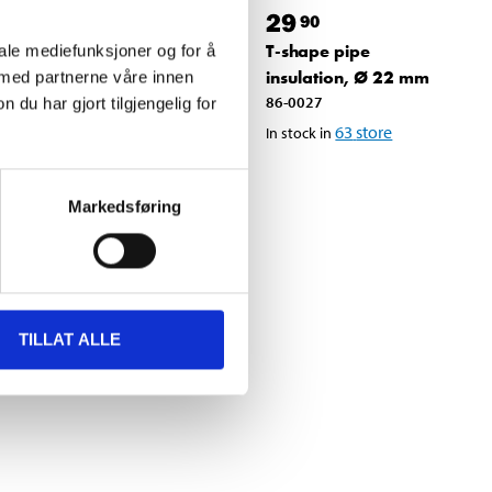
36
29
90
90
T-shape pipe
T-shape pipe
iale mediefunksjoner og for å
m
insulation, Ø 35 mm
insulation, Ø 22 mm
 med partnerne våre innen
86-0029
86-0027
u har gjort tilgjengelig for
64
store
63
store
In stock in
In stock in
Markedsføring
TILLAT ALLE