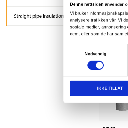
24
Denne nettsiden anvender c
90
T-shape pip
Vi bruker informasjonskapsler
Straight pipe insulation
insulation,
analysere trafikken vår. Vi 
86-0026
sosiale medier, annonsering 
dem, eller som de har samlet
63
s
In stock in
Samtykkevalg
Nødvendig
IKKE TILLAT