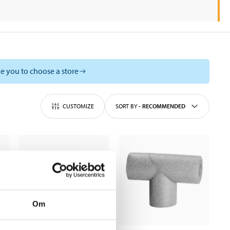
e you to choose a store
CUSTOMIZE
SORT BY
-
RECOMMENDED
Om