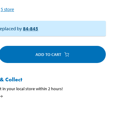
5
store
eplaced by
84-845
ADD TO CART
& Collect
t in your local store within 2 hours!