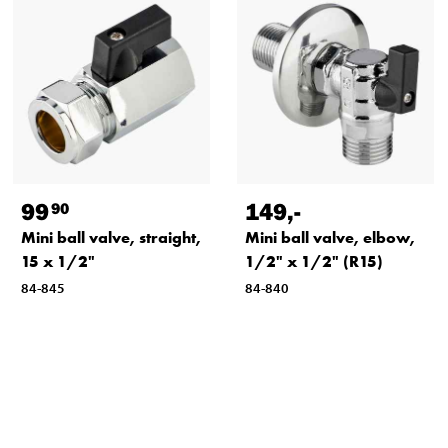
99
149
,-
90
Mini ball valve, straight,
Mini ball valve, elbow,
15 x 1/2"
1/2" x 1/2" (R15)
84-845
84-840