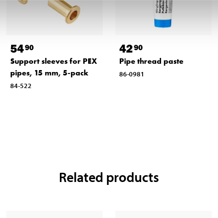
54
42
90
90
Support sleeves for PEX
Pipe thread paste
pipes, 15 mm, 5-pack
86-0981
84-522
Related products