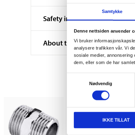
Samtykke
Safety instructions and other
Denne nettsiden anvender c
Vi bruker informasjonskapsler
About the manufacturer
analysere trafikken vår. Vi 
sosiale medier, annonsering 
dem, eller som de har samlet
Samtykkevalg
Nødvendig
IKKE TILLAT