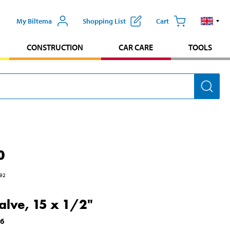
My Biltema
Shopping List
Cart
CONSTRUCTION
CAR CARE
TOOLS
0
92
valve, 15 x 1/2"
86