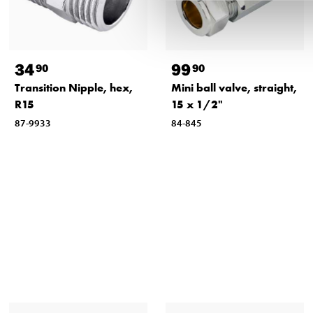
34
99
90
90
Transition Nipple, hex,
Mini ball valve, straight,
R15
15 x 1/2"
87-9933
84-845