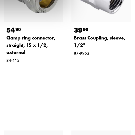
54
39
90
90
Clamp ring connector,
Brass Coupling, sleeve,
straight, 15 x 1/2,
1/2"
external
87-9952
84-415