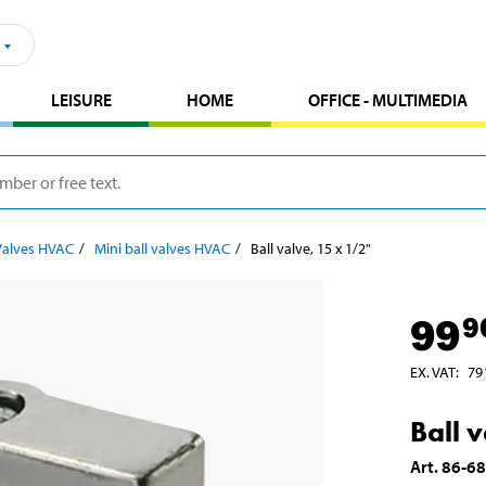
LEISURE
HOME
OFFICE - MULTIMEDIA
Valves HVAC
Mini ball valves HVAC
Ball valve, 15 x 1/2"
99
9
EX. VAT
:
79
Ball 
Art
.
86-6