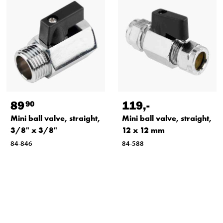
89
119
,-
90
Mini ball valve, straight,
Mini ball valve, straight,
3/8" x 3/8"
12 x 12 mm
84-846
84-588