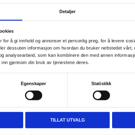
Detaljer
 information
ookies
 for å gi innhold og annonser et personlig preg, for å levere sos
deler dessuten informasjon om hvordan du bruker nettstedet vårt,
og analysearbeid, som kan kombinere den med annen informasjon d
 inn gjennom din bruk av tjenestene deres.
Other customers also bought
Egenskaper
Statistikk
TILLAT UTVALG