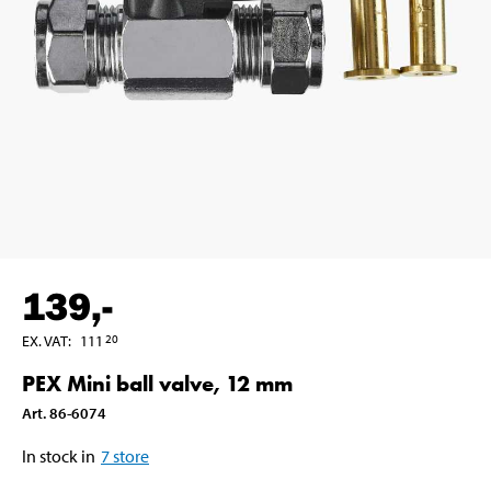
139
,-
EX. VAT
:
111
20
PEX Mini ball valve, 12 mm
Art
.
86-6074
In stock in
7
store