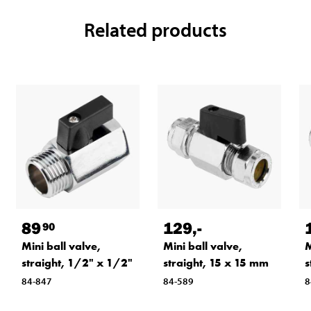
Related products
89
129
,-
90
Mini ball valve,
Mini ball valve,
M
straight, 1/2" x 1/2"
straight, 15 x 15 mm
s
84-847
84-589
8