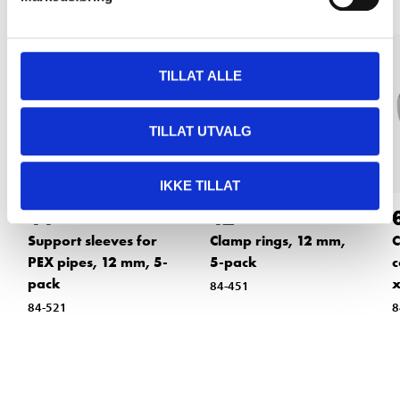
TILLAT ALLE
TILLAT UTVALG
IKKE TILLAT
44
42
90
90
Support sleeves for
Clamp rings, 12 mm,
C
PEX pipes, 12 mm, 5-
5-pack
c
pack
84-451
84-521
8