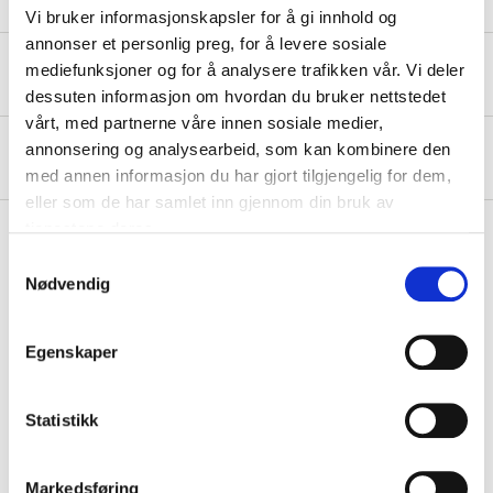
Vi bruker informasjonskapsler for å gi innhold og
annonser et personlig preg, for å levere sosiale
Safety instructions and other information
mediefunksjoner og for å analysere trafikken vår. Vi deler
dessuten informasjon om hvordan du bruker nettstedet
vårt, med partnerne våre innen sosiale medier,
annonsering og analysearbeid, som kan kombinere den
About the manufacturer
med annen informasjon du har gjort tilgjengelig for dem,
eller som de har samlet inn gjennom din bruk av
tjenestene deres.
Samtykkevalg
Nødvendig
Pay & Collect
Pay & Collect in your local store within 2 hours!
READ MORE
Egenskaper
Statistikk
Other customers also bought
Markedsføring