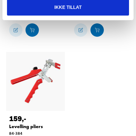
84-386
84-382
IKKE TILLAT
64
store
64
store
In stock in
In stock in
159
,-
Levelling pliers
84-384