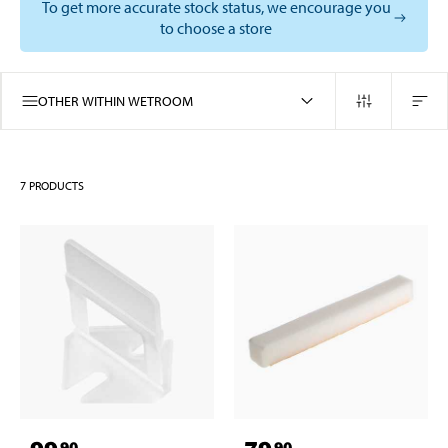
To get more accurate stock status, we encourage you
to choose a store
OTHER WITHIN WETROOM
7
PRODUCTS
90
90