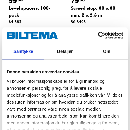
99
79
Level spacers, 100-
Screed stop, 30 x 30
pack
mm, 2 x 2,5 m
84-385
36-8403
64
store
67
store
In stock in
In stock in
Samtykke
Detaljer
Om
Denne nettsiden anvender cookies
Vi bruker informasjonskapsler for å gi innhold og
annonser et personlig preg, for å levere sosiale
mediefunksjoner og for å analysere trafikken vår. Vi deler
dessuten informasjon om hvordan du bruker nettstedet
vårt, med partnerne våre innen sosiale medier,
annonsering og analysearbeid, som kan kombinere den
med annen informasjon du har gjort tilgjengelig for dem,
99
99
90
90
eller som de har samlet inn gjennom din bruk av