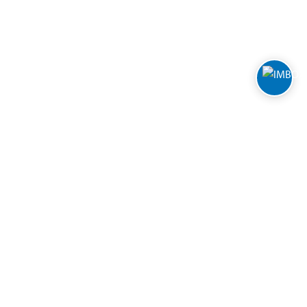
Nyhetsbrev
Manage cookies
Return or cancel online purchase
CONTACT US
Telephone. 22 22 20 22