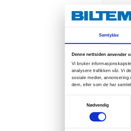
529
,-
Bathroom F
Design, 170
mm
Samtykke
87-3874
65
s
In stock in
Denne nettsiden anvender c
Vi bruker informasjonskapsler
analysere trafikken vår. Vi 
sosiale medier, annonsering 
dem, eller som de har samlet
Samtykkevalg
Nødvendig