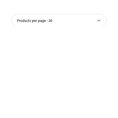
Products per page - 20
1
2
3
NEXT
CUSTOMER SERVICE
CONTACT US
Gift Card
22 22 20 22
Biltema Card
kundservice@biltema.no