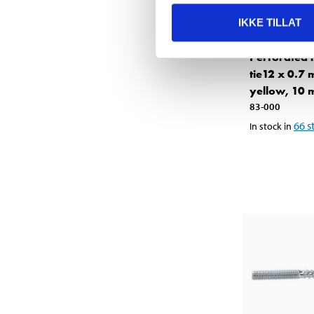
IKKE TILLAT
64
90
Perforated 
tie12 x 0.7
yellow, 10 
83-000
66
s
In stock in