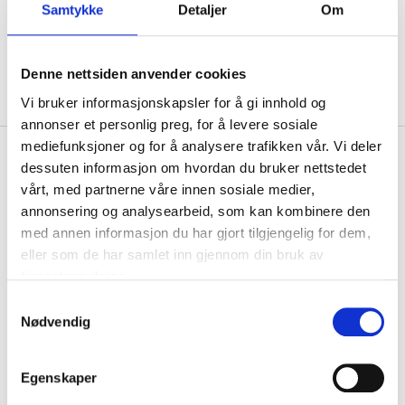
Samtykke
Detaljer
Om
ADD TO CART
Denne nettsiden anvender cookies
Vi bruker informasjonskapsler for å gi innhold og
annonser et personlig preg, for å levere sosiale
mediefunksjoner og for å analysere trafikken vår. Vi deler
Description
dessuten informasjon om hvordan du bruker nettstedet
vårt, med partnerne våre innen sosiale medier,
annonsering og analysearbeid, som kan kombinere den
med annen informasjon du har gjort tilgjengelig for dem,
Made of aluminium. With ladder foot, angle support,
eller som de har samlet inn gjennom din bruk av
platform and 2 wheels. Type-inspected as a ladder.
tjenestene deres.
Can also be used as a leaning single ladder, extension
Samtykkevalg
ladder or as a freestanding ladder.
Nødvendig
Technical specifications
Egenskaper