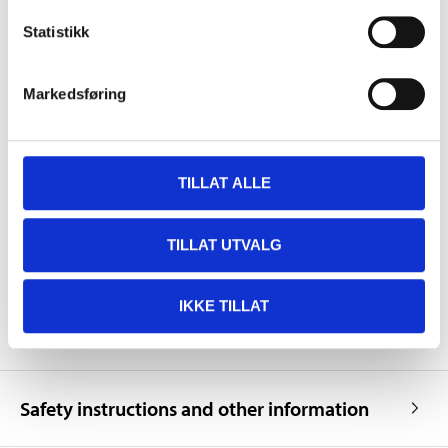
Length
2000 mm (single ladder)
Statistikk
3112 mm (extension
Length
ladder)
Markedsføring
1915 mm (freestanding
Length
ladder)
Platform
TILLAT ALLE
Maximum load
150 kg
Length
1212 mm
TILLAT UTVALG
Width
457 mm
Height
852 mm
IKKE TILLAT
Safety instructions and other information