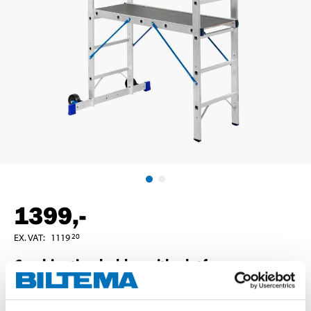
1399
,-
EX. VAT
:
1119
20
Combination ladder with platform
Art
.
86-455
In stock in
2
store