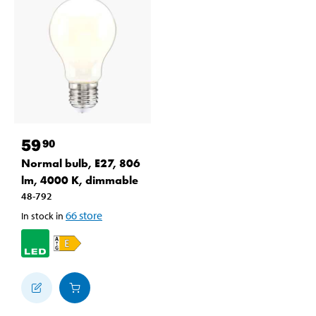
59
90
Normal bulb, E27, 806
lm, 4000 K, dimmable
48-792
66
store
In stock in