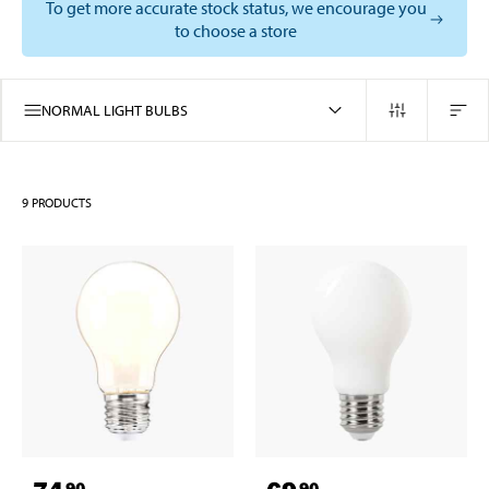
To get more accurate stock status, we encourage you
to choose a store
NORMAL LIGHT BULBS
9
PRODUCTS
90
90