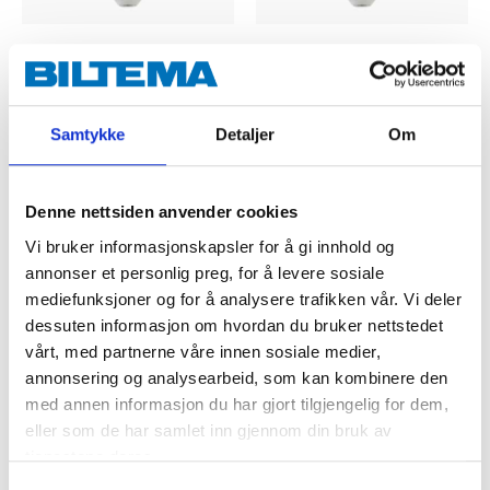
59
39
90
90
Normal Bulb, E27, 806
Normal bulb, E27, 470
lm, 2700 K, dimmable
lm, 2700 K
Samtykke
Detaljer
Om
48-340
48-339
65
store
65
store
In stock in
In stock in
Denne nettsiden anvender cookies
Vi bruker informasjonskapsler for å gi innhold og
annonser et personlig preg, for å levere sosiale
mediefunksjoner og for å analysere trafikken vår. Vi deler
dessuten informasjon om hvordan du bruker nettstedet
vårt, med partnerne våre innen sosiale medier,
annonsering og analysearbeid, som kan kombinere den
med annen informasjon du har gjort tilgjengelig for dem,
eller som de har samlet inn gjennom din bruk av
tjenestene deres.
Samtykkevalg