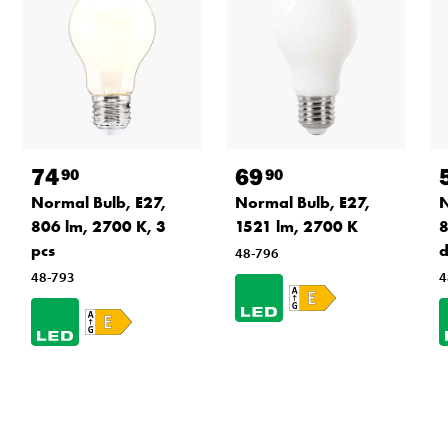
74
69
90
90
Normal Bulb, E27,
Normal Bulb, E27,
N
806 lm, 2700 K, 3
1521 lm, 2700 K
8
pcs
48-796
48-793
4