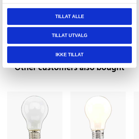
TILLAT ALLE
Pay & Collect
Pay & Collect in your local store within 2 hours!
TILLAT UTVALG
READ MORE
IKKE TILLAT
Other customers also bought