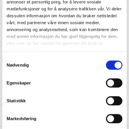
annonser et personlig preg, for å levere sosiale
mediefunksjoner og for å analysere trafikken vår. Vi deler
Socket
E27
dessuten informasjon om hvordan du bruker nettstedet
Lifespan
15000 hours
vårt, med partnerne våre innen sosiale medier,
Energy class
E
annonsering og analysearbeid, som kan kombinere den
med annen informasjon du har gjort tilgjengelig for dem,
Dimmable
No
eller som de har samlet inn gjennom din bruk av
Diameter
60 mm
tjenestene deres.
Height
104 mm
Samtykkevalg
Nødvendig
Switching cycles
50000 ON/OFF
SHOW ALL
Colour rendering
≥80 Ra
Egenskaper
Statistikk
About the manufacturer
Markedsføring