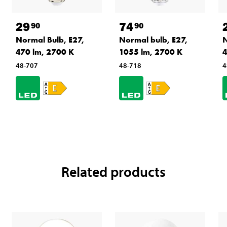
29
74
90
90
Normal Bulb, E27,
Normal bulb, E27,
N
470 lm, 2700 K
1055 lm, 2700 K
4
48-707
48-718
4
Related products