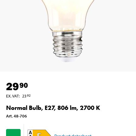
29
90
EX. VAT
:
23
92
Normal Bulb, E27, 806 lm, 2700 K
Art
.
48-706
Product datasheet