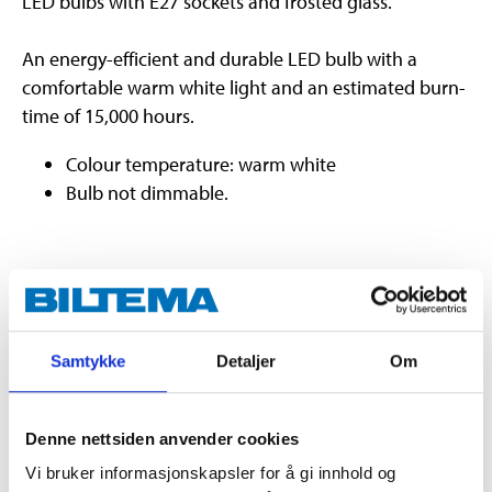
LED bulbs with E27 sockets and frosted glass.
An energy-efficient and durable LED bulb with a
comfortable warm white light and an estimated burn-
time of 15,000 hours.
Colour temperature: warm white
Bulb not dimmable.
Technical specifications
Voltage
230 V AC
Samtykke
Detaljer
Om
Power
6,8 W
Luminosity
806 lm
Denne nettsiden anvender cookies
Colour temperature
2700 K
Vi bruker informasjonskapsler for å gi innhold og
Beam angle
360 grader