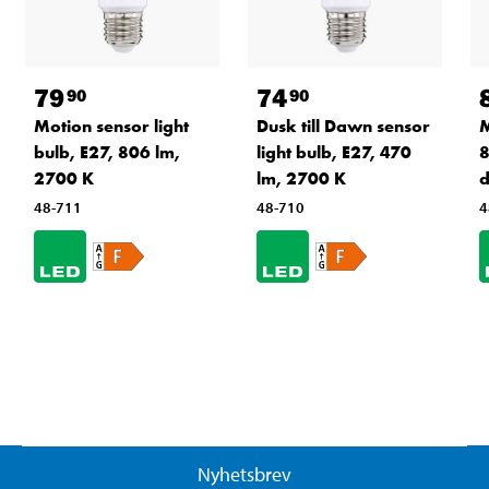
79
74
90
90
Motion sensor light
Dusk till Dawn sensor
M
bulb, E27, 806 lm,
light bulb, E27, 470
8
2700 K
lm, 2700 K
48-711
48-710
4
Nyhetsbrev