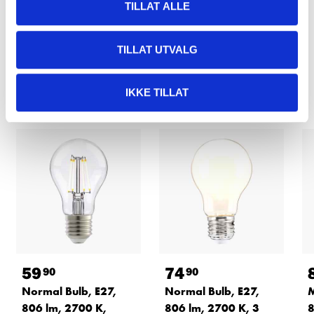
TILLAT ALLE
READ MORE
TILLAT UTVALG
Other customers also bought
IKKE TILLAT
59
74
90
90
Normal Bulb, E27,
Normal Bulb, E27,
M
806 lm, 2700 K,
806 lm, 2700 K, 3
8