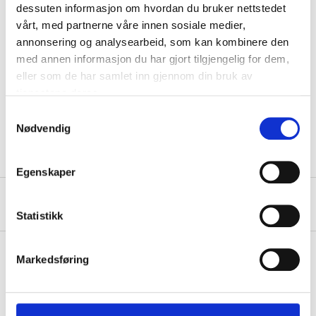
dessuten informasjon om hvordan du bruker nettstedet
Dimmable
Yes
vårt, med partnerne våre innen sosiale medier,
Diameter
60 mm
annonsering og analysearbeid, som kan kombinere den
med annen informasjon du har gjort tilgjengelig for dem,
Height
104 mm
eller som de har samlet inn gjennom din bruk av
Switching cycles
50000 ON/OFF
tjenestene deres.
SHOW ALL
Colour rendering
≥80 Ra
Samtykkevalg
Nødvendig
Egenskaper
About the manufacturer
Statistikk
Markedsføring
Pay & Collect
Pay & Collect in your local store within 2 hours!