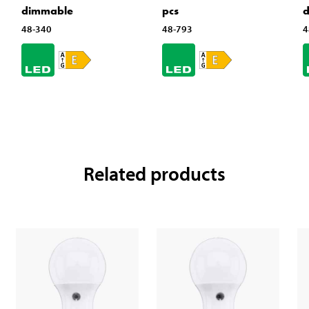
dimmable
pcs
48-340
48-793
4
Related products