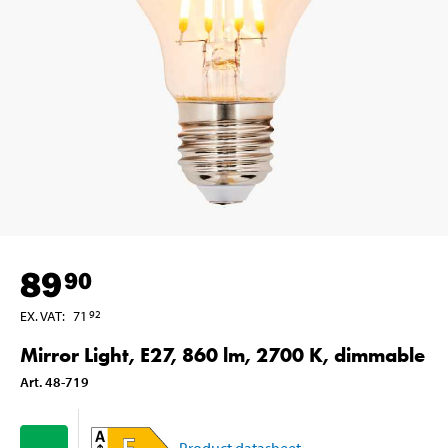
89
90
EX. VAT
:
71
92
Mirror Light, E27, 860 lm, 2700 K, dimmable
Art
.
48-719
Product datasheet