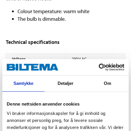
Colour temperature: warm white
The bulb is dimmable.
Technical specifications
Voltage
230 V AC
Power
7,8 W
Luminosity
860 lm
Samtykke
Detaljer
Om
Colour temperature
2700 K
Beam angle
360 grader
Denne nettsiden anvender cookies
Socket
E27
Vi bruker informasjonskapsler for å gi innhold og
Lifespan
15000 hours
annonser et personlig preg, for å levere sosiale
mediefunksjoner og for å analysere trafikken vår. Vi deler
Energy class
E